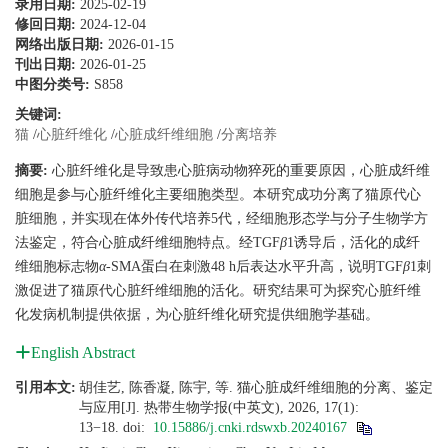
录用日期:
2025-02-19
修回日期:
2024-12-04
网络出版日期:
2026-01-15
刊出日期:
2026-01-25
中图分类号:
S858
关键词:
猫
/
心脏纤维化
/
心脏成纤维细胞
/
分离培养
摘要:
心脏纤维化是导致患心脏病动物猝死的重要原因，心脏成纤维
细胞是参与心脏纤维化主要细胞类型。本研究成功分离了猫原代心
脏细胞，并实现在体外传代培养5代，经细胞形态学与分子生物学方
法鉴定，符合心脏成纤维细胞特点。经TGF
β
1诱导后，活化的成纤
维细胞标志物
α
-SMA蛋白在刺激48 h后表达水平升高，说明TGF
β
1刺
激促进了猫原代心脏纤维细胞的活化。研究结果可为探究心脏纤维
化发病机制提供依据，为心脏纤维化研究提供细胞学基础。
English Abstract
引用本文:
胡佳艺, 陈香凝, 陈宇, 等. 猫心脏成纤维细胞的分离、鉴定
与应用[J]. 热带生物学报(中英文), 2026, 17(1):
13−18.
doi:
10.15886/j.cnki.rdswxb.20240167