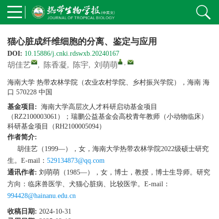
猫心脏成纤维细胞的分离、鉴定与应用
DOI:
10.15886/j.cnki.rdswxb.20240167
,
胡佳艺
,
陈香凝
,
陈宇
,
刘萌萌
海南大学 热带农林学院（农业农村学院、乡村振兴学院），海南 海
口 570228 中国
基金项目:
海南大学高层次人才科研启动基金项目
（RZ2100003061）；瑞鹏公益基金会高校青年教师（小动物临床）
科研基金项目（RH2100005094）
作者简介:
胡佳艺（1999—），女，海南大学热带农林学院2022级硕士研究
生。E-mail：
529134873@qq.com
通讯作者:
刘萌萌（1985—），女，博士，教授，博士生导师。研究
方向：临床兽医学、犬猫心脏病、比较医学。E-mail：
994428@hainanu.edu.cn
收稿日期:
2024-10-31