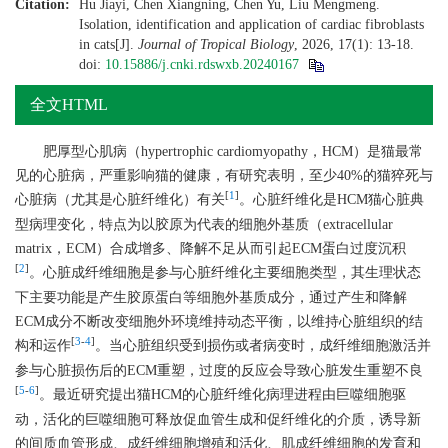
Citation:
Hu Jiayi, Chen Xiangning, Chen Yu, Liu Mengmeng.
Isolation, identification and application of cardiac fibroblasts
in cats[J].
Journal of Tropical Biology
, 2026, 17(1): 13-18.
doi:
10.15886/j.cnki.rdswxb.20240167
全文HTML
肥厚型心肌病（hypertrophic cardiomyopathy，HCM）是猫最常
见的心脏病，严重影响猫的健康，有研究表明，至少40%的猫猝死与
[
1
]
心脏病（尤其是心脏纤维化）有关
。心脏纤维化是HCM猫心脏典
型病理变化，特点为以胶原为代表的细胞外基质（extracellular
matrix，ECM）合成增多、降解不足从而引起ECM蛋白过度沉积
[
2
]
。心脏成纤维细胞是参与心脏纤维化主要细胞类型，其生理状态
下主要功能是产生胶原蛋白等细胞外基质成分，通过产生和降解
ECM成分不断改变细胞外环境维持动态平衡，以维持心脏组织的结
[
3
-
4
]
构和运作
。当心脏组织受到损伤或者病变时，成纤维细胞激活并
参与心脏损伤后的ECM重塑，过度的反应会导致心脏发生重塑不良
[
5
-
6
]
。最近研究提出猫HCM的心脏纤维化病理进程由巨噬细胞驱
动，活化的巨噬细胞可释放促血管生成和促纤维化的介质，诱导新
的间质血管形成、成纤维细胞增殖和活化、肌成纤维细胞的发育和