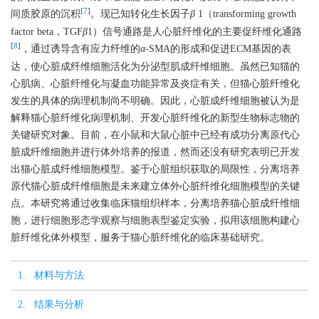
[
7
]
间质胶原的沉积
。现已知转化生长因子
β
1（transforming growth
factor beta，TGF
β
1）信号通路是人心脏纤维化的主要促纤维化通路
[
8
]
，通过诱导含有应力纤维的
α
-SMA的形成和促进ECM基因的表
达，使心脏成纤维细胞活化为分泌型肌成纤维细胞。虽然已知猫的
心肌病、心脏纤维化与凝血功能异常及炎症有关，但猫心脏纤维化
发生的具体的病理机制尚不明确。因此，心脏成纤维细胞被认为是
解释猫心脏纤维化病理机制、开发心脏纤维化的新型生物标志物的
关键研究对象。目前，在小鼠和大鼠心脏中已经有成功分离原代心
脏成纤维细胞并进行体外培养的报道，然而还没有研究表明已开发
出猫心脏成纤维细胞模型。鉴于心脏组织获取的局限性，分离培养
原代猫心脏成纤维细胞是未来建立体外心脏纤维化细胞模型的关键
点。本研究将通过收集临床猫组织样本，分离培养猫心脏成纤维细
胞，进行细胞形态学观察与细胞表型鉴定实验，拟用该细胞构建心
脏纤维化体外模型，服务于猫心脏纤维化的临床基础研究。
1. 材料与方法
2. 结果与分析