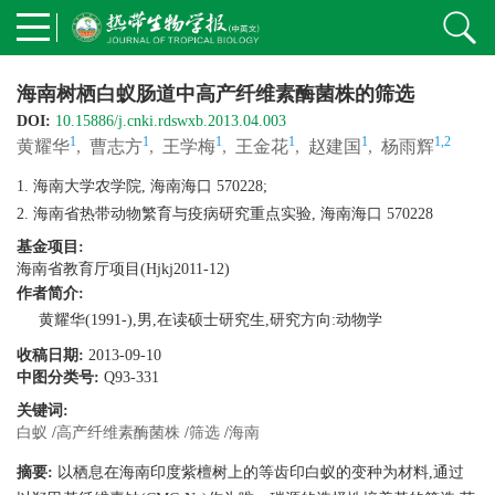
海南树栖白蚁肠道中高产纤维素酶菌株的筛选
DOI:
10.15886/j.cnki.rdswxb.2013.04.003
1
1
1
1
1
1,2
黄耀华
,
曹志方
,
王学梅
,
王金花
,
赵建国
,
杨雨辉
1. 海南大学农学院, 海南海口 570228;
2. 海南省热带动物繁育与疫病研究重点实验, 海南海口 570228
基金项目:
海南省教育厅项目(Hjkj2011-12)
作者简介:
黄耀华(1991-),男,在读硕士研究生,研究方向:动物学
收稿日期:
2013-09-10
中图分类号:
Q93-331
关键词:
白蚁
/
高产纤维素酶菌株
/
筛选
/
海南
摘要:
以栖息在海南印度紫檀树上的等齿印白蚁的变种为材料,通过