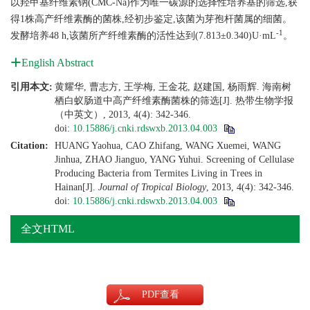
以羟甲基纤维素钠(CMC-Na)作为唯一碳源的选择性培养基的筛选,获
得1株高产纤维素酶的菌株,经初步鉴定,该菌为芽孢杆菌属的细菌。
-1
发酵培养48 h,该菌所产纤维素酶的活性达到(7.813±0.340)U·mL
。
English Abstract
引用本文:
黄耀华, 曹志方, 王学梅, 王金花, 赵建国, 杨雨辉. 海南树
栖白蚁肠道中高产纤维素酶菌株的筛选[J]. 热带生物学报
（中英文）, 2013, 4(4): 342-346.
doi:
10.15886/j.cnki.rdswxb.2013.04.003
Citation:
HUANG Yaohua, CAO Zhifang, WANG Xuemei, WANG
Jinhua, ZHAO Jianguo, YANG Yuhui. Screening of Cellulase
Producing Bacteria from Termites Living in Trees in
Hainan[J].
Journal of Tropical Biology
, 2013, 4(4): 342-346.
doi:
10.15886/j.cnki.rdswxb.2013.04.003
全文HTML
PDF
查看