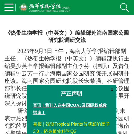
《热带生物学报（中英文）》编辑部赴海南国家公园
研究院调研交流
2025
年
9
月
3
日
上午
，
海南大学
学报编辑部副
主任
、
《热带生物学报（中英文）》
编辑部执行主
编
吴少英
率
学报编辑部副主任李芬
（挂职）
及责任
编辑钟云芳一行
赴
海南国家公园研究院开展调研
并
座谈
。海南国家公园研究院院长宋希强、科研管理
x
部部长任明迅及科研团队代表
参加座谈会
。会议
围
严正声明
绕研究院和生物学报的发展建设、科研合作等
展开
喜讯 | 我刊入选中国COAJ及国际权威数
深入探讨。
据库！
研究院
宋希强院长对学报编辑部一行的到来
表示热烈欢迎
。
任明迅部长
介绍了海南国家公园研
喜报 | 祝贺Tropical Plants首获影响因子
究院的基本情况并重点
展示了研究院近年来在海南
2.9，跻身植物科学Q2
长臂猿保护、优先保护物种研究、国家公园体制机