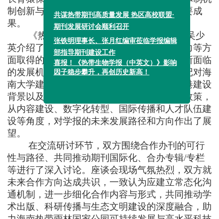
共谋热带期刊高质量发展 热区高校联盟·
制创新与生态文明实践等领域取得的多项重要成
期刊发展研讨会顺利召开
果。
《热带生物学报（中英文）》
执行主编
吴少
张铁明理事长、张月红编审莅临学报编辑
英介绍了
学报
的创刊历程
及
在提升学术影响力等方
部指导期刊建设工作
喜报！《热带生物学报（中英文）》影响
面取得的成绩
与
荣誉，深入分析了学报当前所面临
因子稳步攀升，再创历史新高！
的发展机遇与现实瓶颈，并结合习近平总书记对海
南大学建设世界一流学科的指示、海南自贸港建设
背景以及国家推动科技期刊繁荣
发展
的相关政策，
从内容建设、数字化转型、国际传播和人才队伍
建
设
等角度，
对
学报
的未来
发展
路径和方向
作出
了
展
望。
在交流研讨环节，双方围绕合作办刊的可行
性与路径、
共同推动期刊
国际
化、合办专辑
/
专
栏
等
进行了深入讨论。座谈会现场气氛热烈，双方就
未来合作方向达成共识
，
一致认为应建立常态化沟
通机制，进一步细化合作内容与形式，共同推动学
术出版、科研传播与生态文明建设的深度融合，助
力海南
热带雨林
国家公园可持续发展与高水平科技