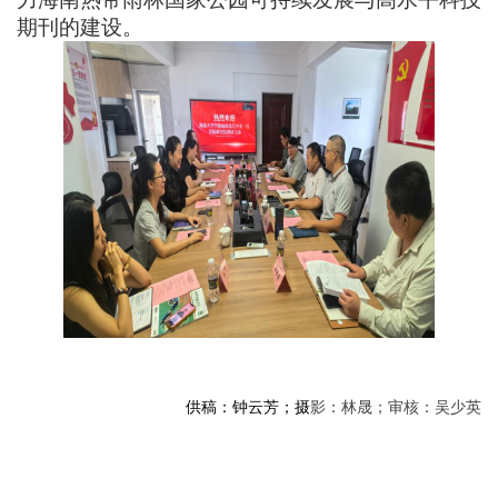
期刊
的
建设
。
供稿：
钟云芳
；
摄
影：林
晟
；
审核：吴少英