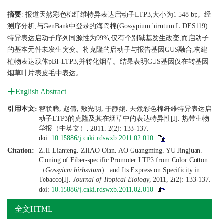
摘要:
报道天然彩色棉纤维特异表达启动子LTP3,大小为1 548 bp。经
测序分析,与GenBank中登录的海岛棉(Gossypium hirutum L.DES119)
特异表达启动子序列同源性为99%,仅有个别碱基发生改变,而启动子
的基本元件未发生突变。将克隆的启动子与报告基因GUS融合,构建
植物表达载体pBI-LTP3,并转化烟草。结果表明GUS基因仅在转基因
烟草叶片表皮毛中表达。
English Abstract
引用本文:
智联腾, 赵倩, 敖光明, 于静娟. 天然彩色棉纤维特异表达启
动子LTP3的克隆及其在烟草中的表达特异性[J]. 热带生物
学报（中英文）, 2011, 2(2): 133-137.
doi:
10.15886/j.cnki.rdswxb.2011.02.010
Citation:
ZHI Lianteng, ZHAO Qian, AO Guangming, YU Jingjuan.
Cloning of Fiber-specific Promoter LTP3 from Color Cotton
（
Gossyium hirhsutum
） and Its Expression Specificity in
Tobacco[J].
Journal of Tropical Biology
, 2011, 2(2): 133-137.
doi:
10.15886/j.cnki.rdswxb.2011.02.010
全文HTML