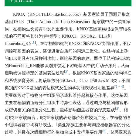
全文HTML
KNOX（KNOTTED1-like homeobox）基因家族属于同源异形盒
基因TALE（Three Amino-acid Loop Extension）超家族中的一类亚家
族，在植物生长发育中发挥重要作用。KNOX基因家族根据保守结构
域的不同可将其分为4种类型：KNOX1、KNOX2、ELK和
[
1
]
Homeobox_KN
。在结构域N端的KNOX1和KNOX2协同作用，不仅
调控靶基因的表达，还促进蛋白质间的同源二聚化。在结构域上游
的ELK则具有转录抑制功能，影响基因的表达。而位于结构域C末端
的Homeobox_KN能够识别并锁定下游靶基因中的启动子序列，从而
[
2
]
启动或调控特定的基因表达过程
。根据KNOX基因家族的结构特征
和系统发育分析，将该家族分为Class Ⅰ、Class Ⅱ和Class M 3类，不同
[
3
−
4
]
类别的KNOX基因的表达模式及生物学功能表现出明显差异
。Ⅰ
类亚家族对于植物分生组织的形成和维持起着核心作用。这类基因
主要在植物的顶端分生组织中特异性表达，通过调控与植物器官形
[
5
]
成密切相关的细胞分化过程，最终影响侧生器官的形态建成
。相
对Ⅰ类亚家族而言，Ⅱ类亚家族的表达部位分布较为广泛，在植物的各
个组织器官中均有所表达。Ⅱ类亚家族主要参与调控植物器官的分化
[
6
]
过程，并且在次级细胞壁的生物合成中发挥重要作用
。M类亚家族