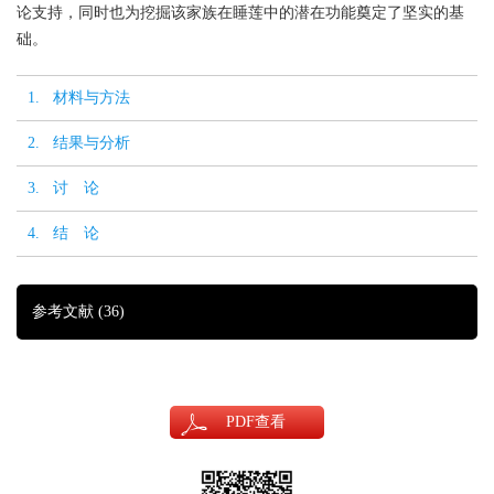
论支持，同时也为挖掘该家族在睡莲中的潜在功能奠定了坚实的基
础。
1. 材料与方法
2. 结果与分析
3. 讨 论
4. 结 论
参考文献
(36)
PDF
查看