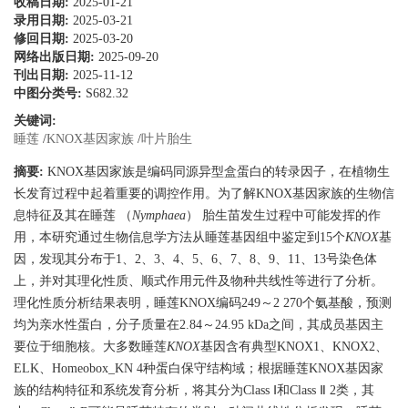
收稿日期:
2025-01-21
录用日期:
2025-03-21
修回日期:
2025-03-20
网络出版日期:
2025-09-20
刊出日期:
2025-11-12
中图分类号:
S682.32
关键词:
睡莲
/
KNOX基因家族
/
叶片胎生
摘要:
KNOX基因家族是编码同源异型盒蛋白的转录因子，在植物生
长发育过程中起着重要的调控作用。为了解KNOX基因家族的生物信
息特征及其在睡莲 （
Nymphaea
） 胎生苗发生过程中可能发挥的作
用，本研究通过生物信息学方法从睡莲基因组中鉴定到15个
KNOX
基
因，发现其分布于1、2、3、4、5、6、7、8、9、11、13号染色体
上，并对其理化性质、顺式作用元件及物种共线性等进行了分析。
理化性质分析结果表明，睡莲KNOX编码249～
2 270
个氨基酸，预测
均为亲水性蛋白，分子质量在2.84～24.95 kDa之间，其成员基因主
要位于细胞核。大多数睡莲
KNOX
基因含有典型KNOX1、KNOX2、
ELK、Homeobox_KN 4种蛋白保守结构域；根据睡莲KNOX基因家
族的结构特征和系统发育分析，将其分为Class Ⅰ和Class Ⅱ 2类，其