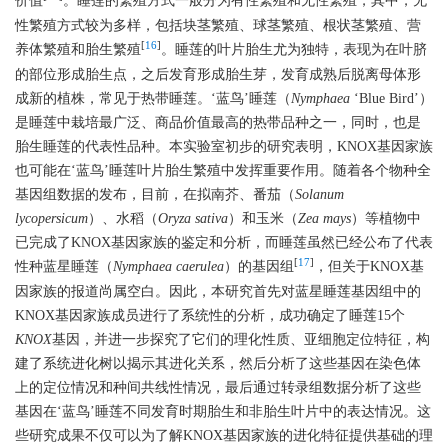
价值
。睡莲的繁殖方式一般分为有性繁殖和无性繁殖，其中，无
性繁殖方式较为多样，包括块茎繁殖、球茎繁殖、根状茎繁殖、营
[
16
]
养体繁殖和胎生繁殖
。睡莲的叶片胎生尤为独特，表现为在叶脐
的部位形成胎生点，之后发育形成胎生芽，发育成熟后脱离母体形
成新的植株，常见于热带睡莲。‘蓝鸟’睡莲（
Nymphaea
‘Blue Bird’）
是睡莲中栽培最广泛、商品价值最高的热带品种之一，同时，也是
胎生睡莲的代表性品种。本实验室初步的研究表明，KNOX基因家族
也可能在‘蓝鸟’睡莲叶片胎生繁殖中发挥重要作用。随着各个物种全
基因组数据的发布，目前，在拟南芥、番茄（
Solanum
lycopersicum
）、水稻（
Oryza sativa
）和玉米（
Zea mays
）等植物中
已完成了KNOX基因家族的鉴定和分析，而睡莲虽然已经公布了代表
[
17
]
性种蓝星睡莲（
Nymphaea caerulea
）的基因组
，但关于KNOX基
因家族的报道尚属空白。因此，本研究首先对蓝星睡莲基因组中的
KNOX基因家族成员进行了系统性的分析，成功确定了睡莲15个
KNOX
基因，并进一步探究了它们的理化性质、亚细胞定位特征，构
建了系统进化树以揭示其进化关系，然后分析了这些基因在染色体
上的定位情况和种间共线性情况，最后通过转录组数据分析了这些
基因在‘蓝鸟’睡莲不同发育时期胎生和非胎生叶片中的表达情况。这
些研究成果不仅可以为了解KNOX基因家族的进化特征提供基础的理