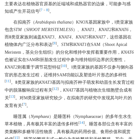
主要表达在植物器官原基的近端域和成熟器官的边缘，可能参与感
[
7
−
8
]
知或产生开花信号
。
在拟南芥（
Arabidopsis thaliana
）KNOX基因家族中，Ⅰ类亚家族
包含
STM
（
SHOOT MERISTEMLESS
）、
KNAT1
、
KNAT2
和
KNAT6
，
而Ⅱ类亚家族则涵盖
KNAT3
、
KNAT4
、
KNAT5
和
KNAT7
，这些基因在
[
9
]
植物体内广泛分布和表达
。
STM
和
KNAT1
在SAM（Shoot Apical
Meristem，茎尖分生组织）的分化和维持中发挥着重要作用，
KNAT6
也被证实在SAM和胚胎发生过程中参与维持组织边界的完整性，
[
10
]
KNAT2
则着重于调节花型特征
。Ⅰ类亚家族的基因不仅参与侧向器
官的形态发生过程，还维持SAM功能以及塑造叶片形态的多样性
[
11
]
。Ⅱ类亚家族的
KNAT3
基因与拟南芥种子萌发和幼苗生长发育过程
[
12
]
中的脱落酸响应过程有关
，
KNAT7
基因与植物次生细胞壁合成有
[
13
]
关
。对M类亚家族研究较少，在拟南芥的研究中发现其与叶片的
[
7
]
发育有关
。
睡莲属（
Nymphaea
）是睡莲科（Nymphaeaceae）的多年生水生
[
14
]
草本植物，具有极其丰富的遗传多样性
。睡莲各部位含有丰富的
类黄酮和多糖等活性物质，具有极高的药用价值、食用价值和观赏
[
15
]