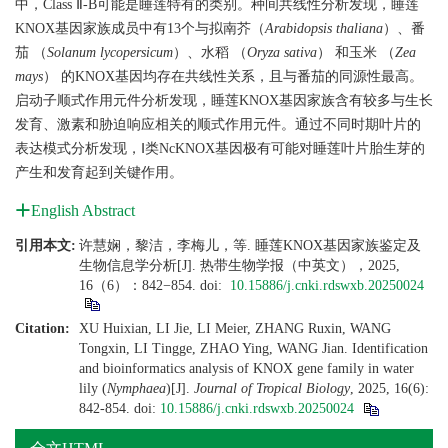
中，Class Ⅱ-B可能是睡莲特有的类别。种间共线性分析发现，睡莲
KNOX基因家族成员中有13个与拟南芥（
Arabidopsis thaliana
）、番
茄 （
Solanum lycopersicum
）、水稻 （
Oryza sativa
） 和玉米 （
Zea
mays
） 的KNOX基因均存在共线性关系，且与番茄的同源性最高。
启动子顺式作用元件分析发现，睡莲KNOX基因家族含有较多与生长
发育、激素和胁迫响应相关的顺式作用元件。通过不同时期叶片的
表达模式分析发现，Ⅰ类NcKNOX基因极有可能对睡莲叶片胎生芽的
产生和发育起到关键作用。
English Abstract
引用本文:
许慧娴，黎洁，李梅儿，等. 睡莲KNOX基因家族鉴定及
生物信息学分析[J]. 热带生物学报（中英文），2025,
16（6）：842−854.
doi:
10.15886/j.cnki.rdswxb.20250024
Citation:
XU Huixian, LI Jie, LI Meier, ZHANG Ruxin, WANG
Tongxin, LI Tingge, ZHAO Ying, WANG Jian. Identification
and bioinformatics analysis of KNOX gene family in water
lily (
Nymphaea
)[J].
Journal of Tropical Biology
, 2025, 16(6):
842-854.
doi:
10.15886/j.cnki.rdswxb.20250024