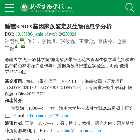
睡莲KNOX基因家族鉴定及生物信息学分析
DOI:
10.15886/j.cnki.rdswxb.20250024
许慧娴
,
黎洁
,
李梅儿
,
张汝鑫
,
王童欣
,
李霆格
,
赵莹
,
,
王健
海南大学 热带农林学院/海南省热带特色花木资源生物学重点实验室/
热带特色林木花卉遗传与种质创新教育部重点实验室，海南 儋州
571737中国
基金项目:
海口市重点项目（2022-13）；海南省重点研发项目
（ZDYF2020152，ZDYF2022XDNY179）；海南省研究生创新科研
课题（Qhys2022-272）
作者简介:
许慧娴（1998—），女，海南大学热带农林学院2022级硕士研究
生。E-mail：
huixian.xu@139.com
通讯作者:
王健（1977—），男，博士，教授。研究方向：园林植物
种质资源与利用。E-mail：
wjhainu@hainanu.edu.cn