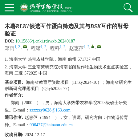
木薯
RLK1
候选互作蛋白筛选及其与
BSK
互作的酵母
验证
DOI:
10.15886/j.cnki.rdswxb.20240187
1, 2
,
1, 2
1, 2
1, 2
,
,
郑雨
,
程潇
,
程科
,
赵惠萍
1. 海南大学 热带农林学院，海南 儋州 571737 中国
2. 海南大学 三亚南繁研究院/海南省耐盐作物生物技术重点实验室，
海南 三亚 572025 中国
基金项目:
海南省教育厅资助项目（Hnky2024-10）；海南省研究生
创新研究课题项目（Qhyb2023-77）
作者简介:
郑雨（2000—），男，海南大学热带农林学院2023级硕士研究
生。E-mail：
zzzzzzy0628@163.com
通讯作者:
赵惠萍（1994—），女，讲师。研究方向：作物遗传育
种。E-mail：
996427@hainanu.edu.cn
收稿日期:
2024-12-17