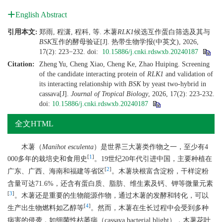
English Abstract
引用本文:
郑雨, 程潇, 程科, 等. 木薯
RLK1
候选互作蛋白筛选及其与
BSK
互作的酵母验证[J]. 热带生物学报(中英文), 2026,
17(2): 223−232.
doi:
10.15886/j.cnki.rdswxb.20240187
Citation:
Zheng Yu, Cheng Xiao, Cheng Ke, Zhao Huiping. Screening
of the candidate interacting protein of
RLK1
and validation of
its interacting relationship with
BSK
by yeast two-hybrid in
cassava[J].
Journal of Tropical Biology
, 2026, 17(2): 223-232.
doi:
10.15886/j.cnki.rdswxb.20240187
全文HTML
木薯（
Manihot esculenta
）是世界三大薯类作物之一，至少有4
[
1
]
000多年的栽培史和食用史
。19世纪20年代引进中国，主要种植在
[
2
]
广东、广西、海南和福建等省区
。木薯块根富含淀粉，干样淀粉
含量可达71.6%，还含有蛋白质、脂肪、维生素及钙、钾等微量元素
[
3
]
。木薯还是重要的生物能源作物，通过木薯的发酵和转化，可以
[
4
]
生产出生物燃料如乙醇等
。然而，木薯在生长过程中会受到多种
病害的侵袭，如细菌性枯萎病（cassava bacterial blight），木薯花叶