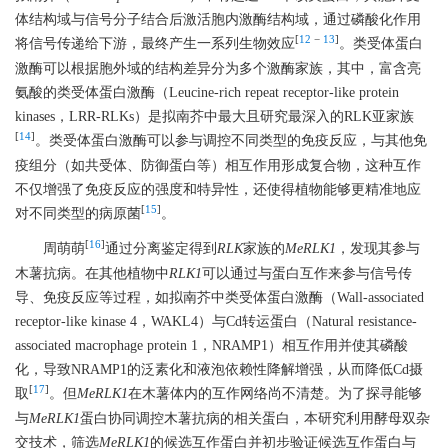
体结构域与信号分子结合后激活胞内激酶结构域，通过磷酸化作用
[
12
−
13
]
将信号传递给下游，最终产生一系列生物效应
。类受体蛋白
激酶可以根据胞外域的结构差异分为多个激酶家族，其中，富含亮
氨酸的类受体蛋白激酶（Leucine-rich repeat receptor-like protein
kinases，LRR-RLKs）是拟南芥中最大且研究最深入的RLK亚家族
[
14
]
。类受体蛋白激酶可以参与调控不同类型的免疫反应，与其他免
疫组分（如共受体、防御蛋白等）相互作用形成复合物，这种互作
不仅增强了免疫反应的强度和特异性，还使得植物能够更精准地应
[
15
]
对不同类型的病原菌
。
[
16
]
周萌萌
通过分离鉴定得到
RLK
家族的
MeRLK1
，发现其参与
木薯抗病。在其他植物中
RLK1
可以通过与蛋白互作来参与信号传
导、免疫反应等过程，如拟南芥中类受体蛋白激酶（Wall-associated
receptor-like kinase 4，WAKL4）与Cd转运蛋白（Natural resistance-
associated macrophage protein 1，NRAMP1）相互作用并使其磷酸
化，导致NRAMP1的泛素化和液泡依赖性降解增强，从而降低Cd摄
[
17
]
取
。但
MeRLK1
在木薯体内的互作网络尚不清楚。为了探寻能够
与
MeRLK1
蛋白协同调控木薯抗病的相关蛋白，本研究利用酵母双杂
交技术，筛选
MeRLK1
的候选互作蛋白并初步验证候选互作蛋白与