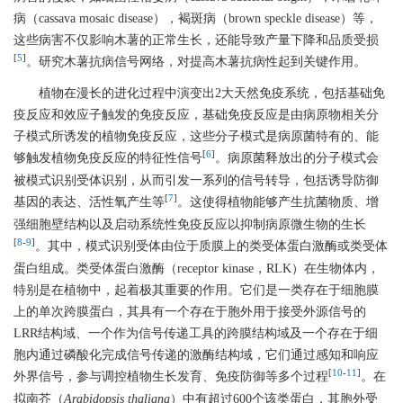
病（cassava mosaic disease），褐斑病（brown speckle disease）等，
这些病害不仅影响木薯的正常生长，还能导致产量下降和品质受损
[
5
]
。研究木薯抗病信号网络，对提高木薯抗病性起到关键作用。
植物在漫长的进化过程中演变出2大天然免疫系统，包括基础免
疫反应和效应子触发的免疫反应，基础免疫反应是由病原物相关分
子模式所诱发的植物免疫反应，这些分子模式是病原菌特有的、能
[
6
]
够触发植物免疫反应的特征性信号
。病原菌释放出的分子模式会
被模式识别受体识别，从而引发一系列的信号转导，包括诱导防御
[
7
]
基因的表达、活性氧产生等
。这使得植物能够产生抗菌物质、增
强细胞壁结构以及启动系统性免疫反应以抑制病原微生物的生长
[
8
-
9
]
。其中，模式识别受体由位于质膜上的类受体蛋白激酶或类受体
蛋白组成。类受体蛋白激酶（receptor kinase，RLK）在生物体内，
特别是在植物中，起着极其重要的作用。它们是一类存在于细胞膜
上的单次跨膜蛋白，其具有一个存在于胞外用于接受外源信号的
LRR结构域、一个作为信号传递工具的跨膜结构域及一个存在于细
胞内通过磷酸化完成信号传递的激酶结构域，它们通过感知和响应
[
10
-
11
]
外界信号，参与调控植物生长发育、免疫防御等多个过程
。在
拟南芥（
Arabidopsis thaliana
）中有超过600个该类蛋白，其胞外受