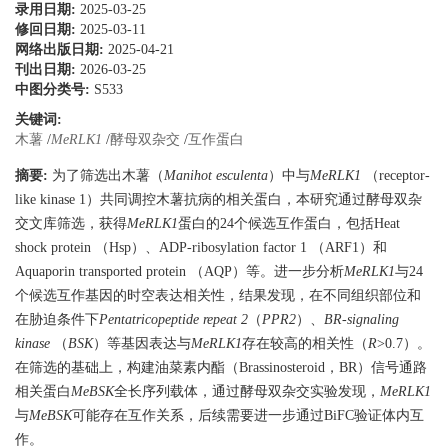
录用日期:
2025-03-25
修回日期:
2025-03-11
网络出版日期:
2025-04-21
刊出日期:
2026-03-25
中图分类号:
S533
关键词:
木薯
/
MeRLK1
/
酵母双杂交
/
互作蛋白
摘要:
为了筛选出木薯（
Manihot esculenta
）中与
MeRLK1
（receptor-
like kinase 1）共同调控木薯抗病的相关蛋白，本研究通过酵母双杂
交文库筛选，获得
MeRLK1
蛋白的24个候选互作蛋白，包括Heat
shock protein （Hsp）、ADP-ribosylation factor 1 （ARF1）和
Aquaporin transported protein （AQP）等。进一步分析
MeRLK1
与24
个候选互作基因的时空表达相关性，结果发现，在不同组织部位和
在胁迫条件下
Pentatricopeptide repeat 2
（
PPR2
）、
BR-signaling
kinase
（
BSK
）等基因表达与
MeRLK1
存在较高的相关性（
R
>0.7）。
在筛选的基础上，构建油菜素内酯（Brassinosteroid，BR）信号通路
相关蛋白
MeBSK
全长序列载体，通过酵母双杂交实验发现，
MeRLK1
与
MeBSK
可能存在互作关系，后续需要进一步通过BiFC验证体内互
作。