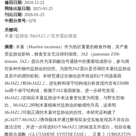
修回日期:
2024-12-22
网络出版日期:
2025-01-25
刊出日期:
2026-01-25
中图分类号:
Q78
关键词:
木薯
/
盐胁迫
/
MeJAZ2.2
/
互作蛋白筛选
摘要:
木薯（
Manihot esculenta
）作为热区重要的粮食作物，其产量
受盐胁迫影响，粮食安全无法得到保障。JAZ（jasmonate ZIM-
domain, JAZ）蛋白作为茉莉酸信号通路中的重要组成部分，参与调
控多种作物对盐胁迫的抗性。为探究JAZ蛋白是否调控木薯抗盐胁迫
及其中的调控机制。本研究通过生物信息学筛选到2个同源基因
MeJAZ2.1
和
MeJAZ2.2
，进化树和保守结构域分析发现均含有ZIM和
Jas两个保守结构域，都属于JAZ基因家族。进一步研究发现，
MeJAZ2.2
在响应木薯盐胁迫中表达量变化更为明显。与野生型相
比，
MeJAZ2.2
抑制木薯植株对盐胁迫的敏感性升高，这表明
MeJAZ2.2
可能正调控木薯对盐胁迫的抗性。本研究还构建了
pGADT7-
MeJAZ2.2
诱饵载体并通过酵母双杂交实验发现其不存在自
激活活性，并进一步筛选到3个MeJAZ2.2的候选互作蛋白，包括谷氨
酰胺合成酶（GLUTAMINE SYNTHETASE）、泛素 3（UBIQUITIN