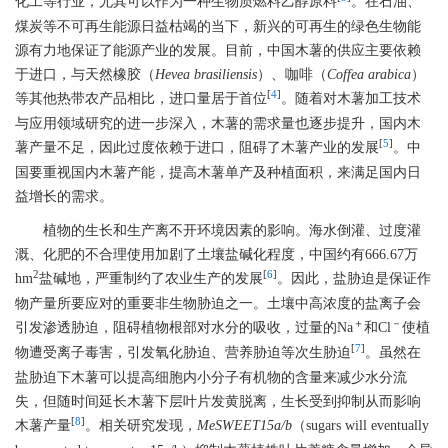
化工等行业，尤其可以作为一种生物质燃料乙醇原料
。在石油、
煤炭等不可再生能源日益枯竭的当下，新兴的可再生的绿色生物能
源有力地保证了能源产业的发展。目前，中国木薯的供应主要依赖
于进口，与天然橡胶（
Hevea brasiliensis
）、咖啡（
Coffea arabica
）
[
4
]
等其他热带农产品相比，进口量居于首位
。随着对木薯加工技术
与应用领域研究的进一步深入，木薯的需求量也逐步提升，国内木
[
5
]
薯产量不足，因此过度依赖于进口，阻碍了木薯产业的发展
。中
国要重视国内木薯产能，提高木薯单产及种植面积，来满足国内日
益增长的需求。
植物的生长和生产离不开环境因素的影响。海水倒灌、过度灌
溉、化肥的不合理使用加剧了土壤盐碱化程度，中国约有666.67万
2
[
6
]
hm
盐碱地，严重制约了农业生产的发展
。因此，盐胁迫是保证作
物产量所要应对的重要非生物胁迫之一。土壤中高浓度的盐离子会
＋
－
引发渗透胁迫，阻碍植物根部对水分的吸收，过量的Na
和Cl
使植
[
7
]
物遭受离子毒害，引发氧化胁迫、营养胁迫等次生胁迫
。虽然在
盐胁迫下木薯可以提高细胞内小分子有机物的含量来减少水分流
失，但随时间延长木薯下层叶片发黄脱离，生长受到抑制从而影响
[
8
]
木薯产量
。相关研究发现，
MeSWEET15a/b
（sugars will eventually