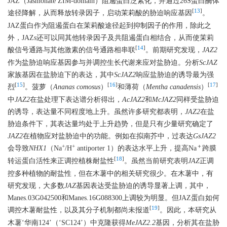
JAZ（Jasmonate ZIM-domain）阻遏蛋白泛素化，并通过26S蛋白酶体
[
13
]
途径降解，从而释放转录因子，启动茉莉酸的胁迫响应基因
。
JAZ蛋白作为阻遏蛋白在茉莉酸途径起到抑制因子的作用，除此之
外，JAZs还可以同其他转录因子及共阻遏蛋白相结合，从而使茉莉
[
14
]
酸信号通路与其他激素的信号通路相串联
。前期研究发现，
JAZ2
作为盐胁迫响应基因参与并调控生长代谢来应对盐胁迫。分析
ScJAZ
家族基因在盐胁迫下的表达，其中
ScJAZ2
响应盐胁迫的诱导最为强
[
15
]
[
16
]
[
17
]
烈
。菠萝（
Ananas comosus
）
和薄荷（
Mentha canadensis
）
中
JAZ2
在盐处理下表达谱分析得出，
AcJAZ2
和
McJAZ2
同样受盐胁迫
的诱导，表达量不同程度地上升。虽然许多研究都表明，
JAZ2
在盐
胁迫条件下，其表达量均处于上升趋势，但是只有少量研究确定了
JAZ2
在植物应对盐胁迫中的功能。例如在拟南芥中，过表达
GsJAZ2
+
+
＋
会导致
NHX1
（Na
/H
antiporter 1）的表达水平上升，提高Na
跨膜
[
18
]
转运蛋白活性来正调控植株耐盐性
。虽然当前研究表明
JAZ
正调
控多种植物的耐盐性，但在木薯中的相关研究很少。在木薯中，有
研究发现，大多数
JAZ
基因表达受盐胁迫的诱导显著上调，其中，
Manes.03G042500和Manes.16G088300上调较为明显。但JAZ蛋白如何
[
19
]
调控木薯耐盐性，以及其分子机制都尚未报道
。因此，本研究从
木薯‘华南124’（‘SC124’）中克隆获得
MeJAZ2.2
基因，分析其在盐胁