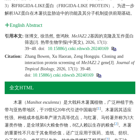
3）和FRIGIDA-LIKE蛋白（FRIGIDA-LIKE PROTEIN）。为进一步
解析JAZ蛋白在木薯抗盐胁迫中的功能及其分子机制提供前期基础。
English Abstract
引用本文:
张博文, 徐浩然, 曾鸿秋.
MeJAZ2.2
基因的克隆及互作蛋白
筛选[J]. 热带生物学报(中英文), 2026, 17(1):
39−48.
doi:
10.15886/j.cnki.rdswxb.20240169
Citation:
Zhang Bowen, Xu Haoran, Zeng Hongqiu. Cloning and
interaction protein screening of
MeJAZ2.2
gene[J].
Journal of
Tropical Biology
, 2026, 17(1): 39-48.
doi:
10.15886/j.cnki.rdswxb.20240169
全文HTML
木薯（
Manihot esculenta
）是大戟科木薯属植物，广泛种植于热
[
1
]
带与亚热带地区，于19世纪20年代引进中国栽培
。木薯因其适应
性强、种植成本低和单产潜力高等优点，与红薯、马铃薯并称为3大
[
2
]
薯类作物，是全球第6大粮食作物，8亿人赖以生存的粮食
。木薯
的重要性不只在于其食用价值，还广泛应用于医药、造纸、纺织、
[
3
]