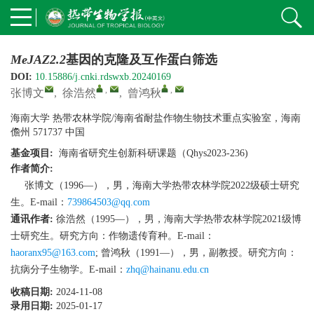
MeJAZ2.2
基因的克隆及互作蛋白筛选
DOI:
10.15886/j.cnki.rdswxb.20240169
,
,
张博文
,
徐浩然
,
曾鸿秋
海南大学 热带农林学院/海南省耐盐作物生物技术重点实验室，海南
儋州 571737 中国
基金项目:
海南省研究生创新科研课题（Qhys2023-236)
作者简介:
张博文（1996—），男，海南大学热带农林学院2022级硕士研究
生。E-mail：
739864503@qq.com
通讯作者:
徐浩然（1995—），男，海南大学热带农林学院2021级博
士研究生。研究方向：作物遗传育种。E-mail：
haoranx95@163.com
;
曾鸿秋（1991—），男，副教授。研究方向：
抗病分子生物学。E-mail：
zhq@hainanu.edu.cn
收稿日期:
2024-11-08
录用日期:
2025-01-17