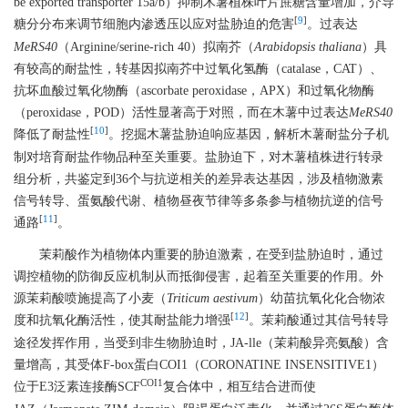
be exported transporter 15a/b）抑制木薯植株叶片蔗糖含量增加，介导
[
9
]
糖分分布来调节细胞内渗透压以应对盐胁迫的危害
。过表达
MeRS40
（Arginine/serine-rich 40）拟南芥（
Arabidopsis thaliana
）具
有较高的耐盐性，转基因拟南芥中过氧化氢酶（catalase，CAT）、
抗坏血酸过氧化物酶（ascorbate peroxidase，APX）和过氧化物酶
（peroxidase，POD）活性显著高于对照，而在木薯中过表达
MeRS40
[
10
]
降低了耐盐性
。挖掘木薯盐胁迫响应基因，解析木薯耐盐分子机
制对培育耐盐作物品种至关重要。盐胁迫下，对木薯植株进行转录
组分析，共鉴定到36个与抗逆相关的差异表达基因，涉及植物激素
信号转导、蛋氨酸代谢、植物昼夜节律等多条参与植物抗逆的信号
[
11
]
通路
。
茉莉酸作为植物体内重要的胁迫激素，在受到盐胁迫时，通过
调控植物的防御反应机制从而抵御侵害，起着至关重要的作用。外
源茉莉酸喷施提高了小麦（
Triticum aestivum
）幼苗抗氧化化合物浓
[
12
]
度和抗氧化酶活性，使其耐盐能力增强
。茉莉酸通过其信号转导
途径发挥作用，当受到非生物胁迫时，JA-lle（茉莉酸异亮氨酸）含
量增高，其受体F-box蛋白COI1（CORONATINE INSENSITIVE1）
COI1
位于E3泛素连接酶SCF
复合体中，相互结合进而使