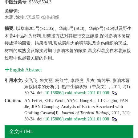
中图分类号:
S533;S504.3
关键词:
木薯
/
嫁接
/
形成层
/
愈伤组织
摘要:
以华南205号(SC205)、华南8号(SC8)、华南9号(SC9)以及野生
木薯4个品种为材料,用劈接方法对其进行交互嫁接,探讨影响木薯嫁
接成活的因素。结果表明,形成层能力的强弱以及愈伤组织的形成、
材料的成熟度及嫁接时期可影响木薯的嫁接;温度和湿度在木薯嫁接
过程中也起着关键的作用。
English Abstract
引用本文:
安飞飞, 朱文丽, 杨红竹, 李庚虎, 凡杰, 简纯平. 影响木薯
嫁接因素的分析[J]. 热带生物学报（中英文）, 2011, 2(1):
30-34.
doi:
10.15886/j.cnki.rdswxb.2011.01.008
Citation:
AN Feifei, ZHU Wenli, YANG Hongzhu, LI Genghu, FAN
Jie, JIAN Chunping. Analysis of Factors Associated with
Grafting Cassava[J].
Journal of Tropical Biology
, 2011, 2(1):
30-34.
doi:
10.15886/j.cnki.rdswxb.2011.01.008
全文HTML