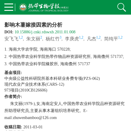
影响木薯嫁接因素的分析
DOI:
10.15886/j.cnki.rdswxb.2011.01.008
1,2
2
3
1,2
1,2
1,2
安飞飞
,
朱文丽
,
杨红竹
,
李庚虎
,
凡杰
,
简纯平
1. 海南大学农学院, 海南海口 570228;
2. 中国热带农业科学院热带作物品种资源研究所, 海南儋州 571737;
3. 中国热带农业科学院橡胶所, 海南儋州 571737
基金项目:
中央级公益性科研院所基本科研业务费专项(PZS-062)
现代农业产业技术体系(CARS-12)
973项目(2010CB126606)
作者简介:
朱文丽(1979-),女,海南定安人,中国热带农业科学院品种资源研究
所助理研究员,主要从事木薯组织培养研究。E-
mail:zhuwenbamboo@126.com
收稿日期:
2011-03-01