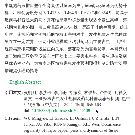
常规施药辣椒田整个生育期仍以蓟马为主，蓟马以花蓟马为优势种
群，种群优势度分别为0.412 6、0.464 6、0.670 7和0.664 9，均高于
瓜蓟马和普通大蓟马；开花结果期种群数量出现多个发生高峰，盛
花期为暴发盛期，虫口数量高达55头·株，远高于其他生育期。综上
所述，未施药和常规施药的辣椒田害虫种类、发生规律及优势种群
虽存在一定差异，但两种管理模式下均以蓟马为主要害虫，且发生
规律与辣椒花期阶段呈正向关系，盛花期为为害暴发期。本研究明
确了海南三亚冬季瓜菜主产区辣椒上主要害虫种类、发生规律及蓟
马优势种动态，为海南热区辣椒害虫发生预测预报和制定防控治理
措施提供理论指导。
English Abstract
引用本文:
吴明月, 李少卡, 李启珊, 符振实, 林俊旭, 许怡博, 孔祥义,
谢文. 三亚辣椒害虫发生规律及蓟马种群动态分析[J]. 热带
生物学报（中英文）, 2024, 15(6): 655-663.
doi:
10.15886/j.cnki.rdswxb.20240109
Citation:
WU Mingyue, LI Shaoka, LI Qishan, FU Zhenshi, LIN
Junxu, XU Yibo, KONG Xiangyi, XIE Wen. Occurrence
regularity of major pepper pests and dynamics of
thrips