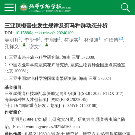
三亚辣椒害虫发生规律及蓟马种群动态分析
DOI:
10.15886/j.cnki.rdswxb.20240109
1
1
1
1
1
2,3
吴明月
,
李少卡
,
李启珊
,
符振实
,
林俊旭
,
许怡博
,
1
,
2,3
,
孔祥义
,
谢文
1. 三亚市热带农业科学研究院, 海南 三亚 572000;
2. 中国农业科学院蔬菜花卉研究所, 蔬菜生物育种全国重点实验室,
北京 100081;
3. 三亚中国农业科学院国家南繁研究院, 海南 三亚 572024
基金项目:
三亚崖州湾科技城配套资助定向组织项目(SKJC-2022-PTDX-017)
海南省科技人才创新项目资助(KJRC2023C45)
“十四五”国家重点研发计划项目(2024YFD1400100)
作者简介:
吴明月(1994-),女,硕士,研究实习员。研究方向:蔬菜害虫综合防
治。E-mail:wumingyuecaas2021@163.com
通讯作者:
孔祥义(1980-),男,硕士,研究员。研究方向:热带瓜菜病虫害