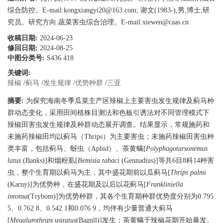
综合防控。E-mail:kongxiangyi20@163.com;
谢文(1983-),男,博士,研
究员。研究方向:蔬菜害虫综合治理。E-mail:xiewen@caas.cn
收稿日期:
2024-06-23
修回日期:
2024-08-25
中图分类号:
S436.418
关键词:
辣椒
/
蓟马
/
发生规律
/
优势种群
/
三亚
摘要:
为探究海南冬季瓜菜主产区辣椒上主要害虫发生规律及蓟马种
群动态变化，采用田间植株目测法和色板引诱法对不同管理模式下
辣椒田害虫发生规律及种群动态展开调查。结果显示，常规施药和
未施药辣椒田均以蓟马（Thrips）为主要害虫；未施药辣椒田害虫种
类丰富，包括蓟马、蚜虫（Aphid）、茶黄螨[
Polyphagotarsonemus
latus
(Banks)]和烟粉虱[
Bemisia tabaci
(Gennadius)]等共6目8科14种害
虫，整个生育期以蓟马为主，其中盛花期前以瓜蓟马[
Thrips palmi
(Karny)]为优势种，在盛花期及以后以花蓟马[
Frankliniella
intonsa
(Trybom)]为优势种群，其各个生育期种群优势度分别为0.795
5、0.762 8、0.542 1和0.076 9，均伴有少量普通大蓟马
[
Megalurothrips usitatus
(Bagnll)]发生；茶黄螨于辣椒花期开始暴发。