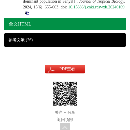
dominant population in Sanya[J].
Journal of Tropical Biology
,
2024, 15(6): 655-663.
doi:
10.15886/j.cnki.rdswxb.20240109
全文HTML
参考文献
(26)
PDF
查看
关注
分享
返回顶部