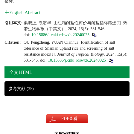
指标。
English Abstract
引用本文:
渠鹏正, 袁潜华. 山栏稻耐盐性评价与耐盐指标筛选[J]. 热
带生物学报（中英文）, 2024, 15(5): 531-546.
doi:
10.15886/j.cnki.rdswxb.20240025
Citation:
QU Pengzheng, YUAN Qianhua. Identification of salt
tolerance of Shanlan upland rice and screening of salt
resistance index[J].
Journal of Tropical Biology
, 2024, 15(5):
531-546.
doi:
10.15886/j.cnki.rdswxb.20240025
全文HTML
参考文献
(35)
PDF
查看