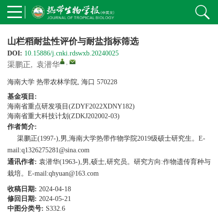
山栏稻耐盐性评价与耐盐指标筛选
DOI:
10.15886/j.cnki.rdswxb.20240025
,
渠鹏正
,
袁潜华
海南大学 热带农林学院, 海口 570228
基金项目:
海南省重点研发项目(ZDYF2022XDNY182)
海南省重大科技计划(ZDKJ202002-03)
作者简介:
渠鹏正(1997-),男,海南大学热带作物学院2019级硕士研究生。E-
mail:q1326275281@sina.com
通讯作者:
袁潜华(1963-),男,硕士,研究员。研究方向:作物遗传育种与
栽培。E-mail:qhyuan@163.com
收稿日期:
2024-04-18
修回日期:
2024-05-21
中图分类号:
S332.6