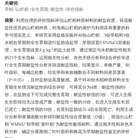
关键词:
旱稻
/
山栏稻
/
全生育期
/
耐盐性
/
评价指标
摘要:
利用合理的评价指标评估山栏稻种质材料的耐盐程度，筛选耐
盐性优良的山栏稻种质，对海南山栏稻的保护与利用具有重要的科
学与现实意义。本研究采用盆栽实验对40份山栏稻、3份旱稻和3份
水稻在芽期和全生育期进行盐胁迫处理，芽期设置0.6%NaCl溶液处
-1
理，全生育期设置4 g·kg
的盐土处理。通过测定与水稻耐盐性相关
的25个生长指标，运用相关性分析、灰色关联分析和综合评价等进
行全生育期耐盐性分析并筛选耐盐指标。结果显示，单株产量、剑
叶面积、每穗总粒数、结实率和有效穗数在不同材料间差异显著
（
P
<0.05），且对盐胁迫高度敏感。基于对46份水稻种质材料全生
育期生长情况耐盐性的综合评价，可将其分为4类：耐盐性强的9
份，在盐胁迫下可完成完整生育期；耐盐性较强的3份，可进入生殖
生长阶段但无法形成产量；耐盐性一般的16份，在进入生殖生长前
已死亡；耐盐性弱的18份，在受到盐胁迫35 d后全部死亡。利用主成
分分析和隶属函数分析得到耐盐性综合度量值（D值），筛选出山栏
稻‘WMS02’和旱稻‘黄叶稻’为耐盐性极强材料。通过相关性和灰色关
联分析，确定分蘖期倒二叶叶面积和株高为早期耐盐性鉴定的评价