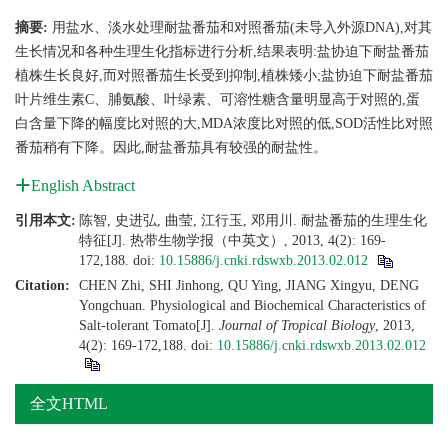
摘要:
用盐水、淡水处理耐盐番茄和对照番茄(未导入外源DNA),对其
生长情况和各种生理生化指标进行分析,结果表明:盐协迫下耐盐番茄
植株生长良好,而对照番茄生长受到抑制,植株矮小;盐协迫下耐盐番茄
叶片维生素C、脯氨酸、叶绿素、可溶性糖含量明显高于对照的,蛋
白含量下降的幅度比对照的大,MDA浓度比对照的低,SOD活性比对照
番茄稍有下降。因此,耐盐番茄具有较强的耐盐性。
English Abstract
引用本文:
陈智, 史进弘, 曲莹, 江行玉, 邓用川. 耐盐番茄的生理生化
特征[J]. 热带生物学报（中英文）, 2013, 4(2): 169-
172,188.
doi:
10.15886/j.cnki.rdswxb.2013.02.012
Citation:
CHEN Zhi, SHI Jinhong, QU Ying, JIANG Xingyu, DENG
Yongchuan. Physiological and Biochemical Characteristics of
Salt-tolerant Tomato[J].
Journal of Tropical Biology
, 2013,
4(2): 169-172,188.
doi:
10.15886/j.cnki.rdswxb.2013.02.012
全文HTML