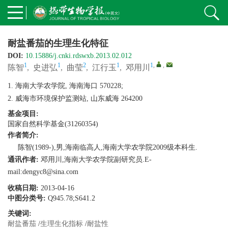
耐盐番茄的生理生化特征
DOI:
10.15886/j.cnki.rdswxb.2013.02.012
1
1
2
1
1
,
,
陈智
,
史进弘
,
曲莹
,
江行玉
,
邓用川
1. 海南大学农学院, 海南海口 570228;
2. 威海市环境保护监测站, 山东威海 264200
基金项目:
国家自然科学基金(31260354)
作者简介:
陈智(1989-),男,海南临高人,海南大学农学院2009级本科生.
通讯作者:
邓用川,海南大学农学院副研究员.E-
mail:dengyc8@sina.com
收稿日期:
2013-04-16
中图分类号:
Q945.78;S641.2
关键词:
耐盐番茄
/
生理生化指标
/
耐盐性