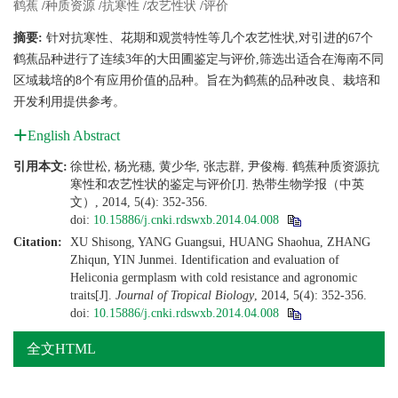
鹤蕉
/
种质资源
/
抗寒性
/
农艺性状
/
评价
摘要:
针对抗寒性、花期和观赏特性等几个农艺性状,对引进的67个
鹤蕉品种进行了连续3年的大田圃鉴定与评价,筛选出适合在海南不同
区域栽培的8个有应用价值的品种。旨在为鹤蕉的品种改良、栽培和
开发利用提供参考。
English Abstract
引用本文:
徐世松, 杨光穗, 黄少华, 张志群, 尹俊梅. 鹤蕉种质资源抗
寒性和农艺性状的鉴定与评价[J]. 热带生物学报（中英
文）, 2014, 5(4): 352-356.
doi:
10.15886/j.cnki.rdswxb.2014.04.008
Citation:
XU Shisong, YANG Guangsui, HUANG Shaohua, ZHANG
Zhiqun, YIN Junmei. Identification and evaluation of
Heliconia germplasm with cold resistance and agronomic
traits[J].
Journal of Tropical Biology
, 2014, 5(4): 352-356.
doi:
10.15886/j.cnki.rdswxb.2014.04.008
全文HTML