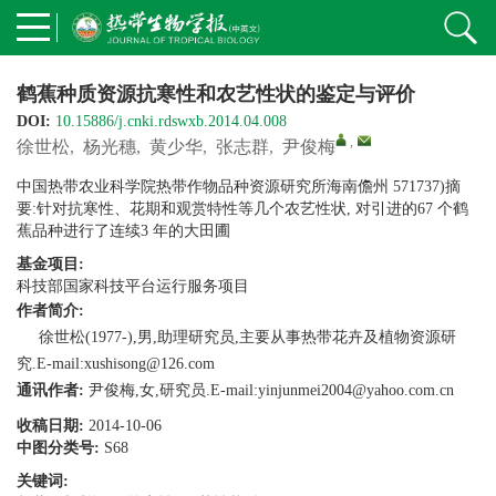
鹤蕉种质资源抗寒性和农艺性状的鉴定与评价
DOI:
10.15886/j.cnki.rdswxb.2014.04.008
,
徐世松
,
杨光穗
,
黄少华
,
张志群
,
尹俊梅
中国热带农业科学院热带作物品种资源研究所海南儋州 571737)摘
要:针对抗寒性、花期和观赏特性等几个农艺性状, 对引进的67 个鹤
蕉品种进行了连续3 年的大田圃
基金项目:
科技部国家科技平台运行服务项目
作者简介:
徐世松(1977-),男,助理研究员,主要从事热带花卉及植物资源研
究.E-mail:xushisong@126.com
通讯作者:
尹俊梅,女,研究员.E-mail:yinjunmei2004@yahoo.com.cn
收稿日期:
2014-10-06
中图分类号:
S68
关键词: