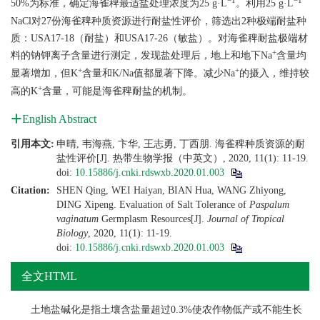
−1
−1
50%为标准，确定海雀稗最适盐处理浓度为25 g·L
。利用25 g·L
NaCl对27份海雀稗种质资源进行耐盐性评价，筛选出2种极端耐盐种
质：USA17-18（耐盐）和USA17-26（敏盐）。对海雀稗耐盐极端材
+
料的钠钾离子含量进行测定，发现盐处理后，地上和地下Na
含量均
+
+
显著增加，但K
含量和K/Na值都显著下降。减少Na
的摄入，维持较
+
高的K
含量，可能是海雀稗耐盐的机制。
English Abstract
引用本文:
申晴, 韦海燕, 卞华, 王志勇, 丁西朋. 海雀稗种质资源的耐
盐性评价[J]. 热带生物学报（中英文）, 2020, 11(1): 11-19.
doi:
10.15886/j.cnki.rdswxb.2020.01.003
Citation:
SHEN Qing, WEI Haiyan, BIAN Hua, WANG Zhiyong,
DING Xipeng. Evaluation of Salt Tolerance of
Paspalum
vaginatum
Germplasm Resources[J].
Journal of Tropical
Biology
, 2020, 11(1): 11-19.
doi:
10.15886/j.cnki.rdswxb.2020.01.003
全文HTML
土地盐碱化是指土壤含盐量超过0.3%使农作物低产或不能生长