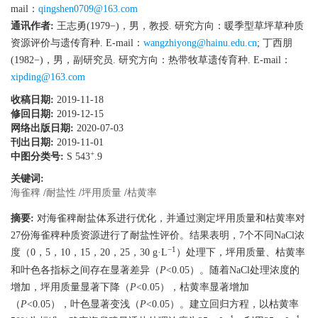
mail：
qingshen0709@163.com
通讯作者:
王志勇(1979−)，男，教授. 研究方向：暖季型草坪草种质
资源评价与遗传育种. E-mail：
wangzhiyong@hainu.edu.cn
;
丁西朋
(1982−)，男，副研究员. 研究方向：热带牧草遗传育种. E-mail：
xipding@163.com
收稿日期:
2019-11-18
修回日期:
2019-12-15
网络出版日期:
2020-07-03
刊出日期:
2019-11-01
+
中图分类号:
S 543
.9
关键词:
海雀稗
/
耐盐性
/
坪用质量
/
枯黄率
摘要:
对海雀稗耐盐体系进行优化，并通过测定坪用质量和枯黄率对
27份海雀稗种质资源进行了耐盐性评价。结果表明，7个不同NaCl浓
−1
度（0，5，10，15，20，25，30 g·L
）处理下，坪用质量、枯黄率
和叶色各指标之间存在显著差异（
P
<0.05）。随着NaCl处理浓度的
增加，坪用质量显著下降（
P
<0.05），枯黄率显著增加
（
P
<0.05），叶色显著变浅（
P
<0.05）。建立回归方程，以枯黄率