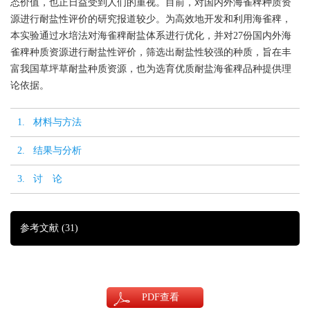
态价值，也正日益受到人们的重视。目前，对国内外海雀稗种质资
源进行耐盐性评价的研究报道较少。为高效地开发和利用海雀稗，
本实验通过水培法对海雀稗耐盐体系进行优化，并对27份国内外海
雀稗种质资源进行耐盐性评价，筛选出耐盐性较强的种质，旨在丰
富我国草坪草耐盐种质资源，也为选育优质耐盐海雀稗品种提供理
论依据。
1. 材料与方法
2. 结果与分析
3. 讨 论
参考文献
(31)
PDF
查看