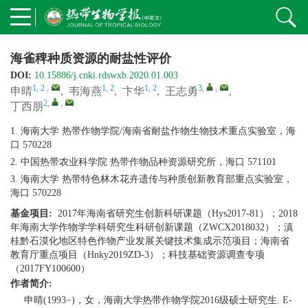
海雀稗种质资源的耐盐性评价
DOI:
10.15886/j.cnki.rdswxb.2020.01.003
1, 2
,
1, 2
1, 2
3
,
,
申晴
,
韦海燕
,
卞华
,
王志勇
,
2
,
,
丁西朋
1. 海南大学 热带作物学院/海南省耐盐作物生物技术重点实验室，海
口 570228
2. 中国热带农业科学院 热带作物品种资源研究所，海口 571101
3. 海南大学 热带特色林木花卉遗传与种质创新教育部重点实验室，
海口 570228
基金项目:
2017年海南省研究生创新科研课题（Hys2017-81）；2018
年海南大学作物学学科研究生科研创新课题（ZWCX2018032）；滇
桂黔石漠化地区特色作物产业发展关键技术集成示范项目；海南省
教育厅重点项目（Hnky2019ZD-3）；科技基础资源调查专项
（2017FY100600）
作者简介:
申晴(1993−)，女，海南大学热带作物学院2016级硕士研究生. E-