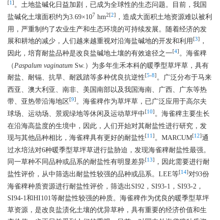
[
1
]
。土地盐碱化日益加剧，已成为全球性的生态问题。目前，我国
7
2
[
2
]
盐碱化土壤面积约为3.69×10
hm
，造成大面积土地资源难以被利
用，严重制约了农业生产和生态环境的可持续发展。随着经济的发
[
3
]
展和耕地的减少，人们越来越重视对沿海盐碱地的开发和利用
，
[
4
]
因此，培育耐盐品种是改良盐碱地土壤的有效途径之一
。海雀稗
（
Paspalum vaginatum
Sw.）为多年生禾本科的暖季型草坪草，具有
[
5
-
8
]
耐盐、耐镉、抗旱、耐践踏等多种优良抗逆性
。广泛分布于马来
西亚、澳大利亚、南非、美国南部以及我国海南、广西、广东等热
[
9
]
带、亚热带沿海地区
。海雀稗作为草坪草，已广泛应用于高尔夫
[
10
]
球场、运动场、景观绿地等休闲及运动草坪中
。海雀稗主要生长
在沿海高盐度的生境中，因此，人们开始对其耐盐性进行研究，发
[
11
]
[
12
]
现与其他品种相比，海雀稗具有更好的耐盐性
。MARCUM
通
过水培法对6种暖季型草坪草进行盐胁迫，发现海雀稗耐盐性最强。
[
13
]
同一草种不同品种或品系的耐盐性有明显差异
，因此需要进行耐
[
14
]
盐性评价，从中筛选出耐盐性较强的品种或品系。LEE等
对93份
海雀稗种质资源进行耐盐性评价，筛选出SI92，SI93-1，SI93-2，
SI94-1和HI101等耐盐性较强的种质。海雀稗作为优良的暖季型草坪
草资源，是改良盐渍化土壤的优异草种，具有重要的经济价值和生