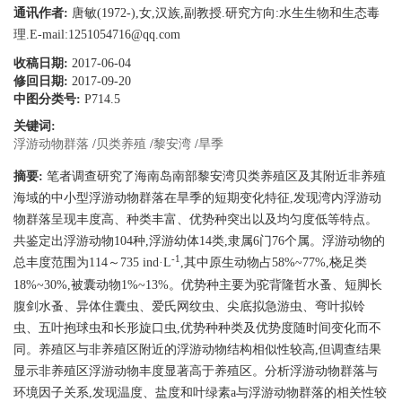
通讯作者:
唐敏(1972-),女,汉族,副教授.研究方向:水生生物和生态毒
理.E-mail:1251054716@qq.com
收稿日期:
2017-06-04
修回日期:
2017-09-20
中图分类号:
P714.5
关键词:
浮游动物群落
/
贝类养殖
/
黎安湾
/
旱季
摘要:
笔者调查研究了海南岛南部黎安湾贝类养殖区及其附近非养殖
海域的中小型浮游动物群落在旱季的短期变化特征,发现湾内浮游动
物群落呈现丰度高、种类丰富、优势种突出以及均匀度低等特点。
共鉴定出浮游动物104种,浮游幼体14类,隶属6门76个属。浮游动物的
-1
总丰度范围为114～735 ind·L
,其中原生动物占58%~77%,桡足类
18%~30%,被囊动物1%~13%。优势种主要为驼背隆哲水蚤、短脚长
腹剑水蚤、异体住囊虫、爱氏网纹虫、尖底拟急游虫、弯叶拟铃
虫、五叶抱球虫和长形旋口虫,优势种种类及优势度随时间变化而不
同。养殖区与非养殖区附近的浮游动物结构相似性较高,但调查结果
显示非养殖区浮游动物丰度显著高于养殖区。分析浮游动物群落与
环境因子关系,发现温度、盐度和叶绿素a与浮游动物群落的相关性较