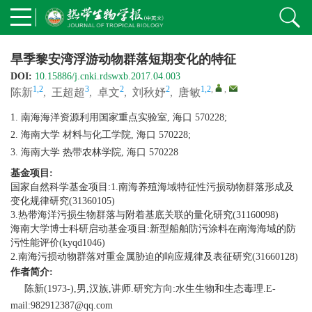
旱季黎安湾浮游动物群落短期变化的特征
DOI:
10.15886/j.cnki.rdswxb.2017.04.003
1,2
3
2
2
1,2
,
,
陈新
,
王超超
,
卓文
,
刘秋妤
,
唐敏
1. 南海海洋资源利用国家重点实验室, 海口 570228;
2. 海南大学 材料与化工学院, 海口 570228;
3. 海南大学 热带农林学院, 海口 570228
基金项目:
国家自然科学基金项目:1.南海养殖海域特征性污损动物群落形成及
变化规律研究(31360105)
3.热带海洋污损生物群落与附着基底关联的量化研究(31160098)
海南大学博士科研启动基金项目:新型船舶防污涂料在南海海域的防
污性能评价(kyqd1046)
2.南海污损动物群落对重金属胁迫的响应规律及表征研究(31660128)
作者简介:
陈新(1973-),男,汉族,讲师.研究方向:水生生物和生态毒理.E-
mail:982912387@qq.com