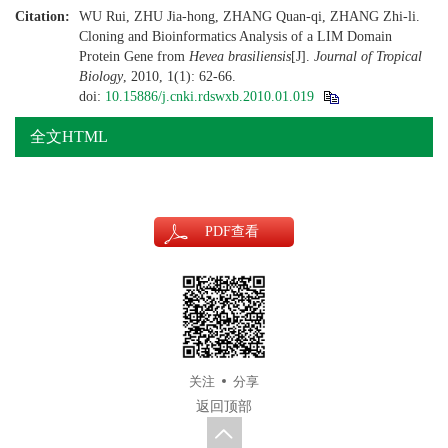
Citation:
WU Rui, ZHU Jia-hong, ZHANG Quan-qi, ZHANG Zhi-li.
Cloning and Bioinformatics Analysis of a LIM Domain
Protein Gene from
Hevea
brasiliensis
[J].
Journal of Tropical
Biology
, 2010, 1(1): 62-66.
doi:
10.15886/j.cnki.rdswxb.2010.01.019
全文HTML
PDF
查看
关注
分享
返回顶部