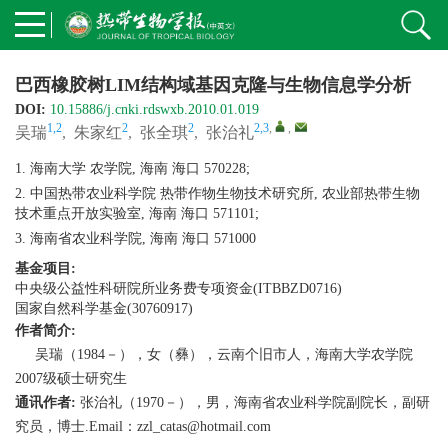
巴西橡胶树LIM结构域基因克隆与生物信息学分析
DOI:
10.15886/j.cnki.rdswxb.2010.01.019
1,2
2
2
2,3
,
,
吴瑞
,
朱家红
,
张全琪
,
张治礼
1. 海南大学 农学院, 海南 海口 570228;
2. 中国热带农业科学院 热带作物生物技术研究所, 农业部热带生物
技术重点开放实验室, 海南 海口 571101;
3. 海南省农业科学院, 海南 海口 571000
基金项目:
中央级公益性科研院所业务费专项资金(ITBBZD0716)
国家自然科学基金(30760917)
作者简介:
吴瑞（1984－），女（彝），云南个旧市人，海南大学农学院
2007级硕士研究生
通讯作者:
张治礼（1970－），男，海南省农业科学院副院长，副研
究员，博士.Email：zzl_catas@hotmail.com