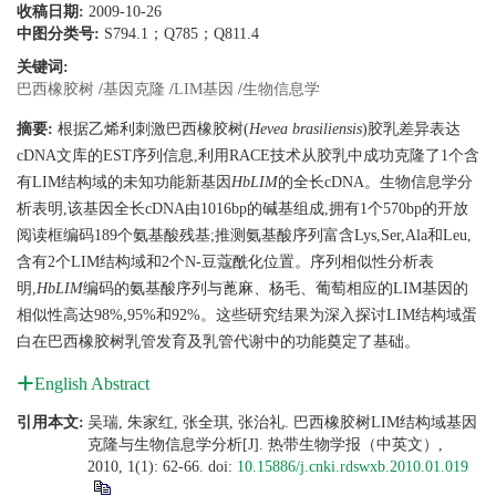
收稿日期:
2009-10-26
中图分类号:
S794.1；Q785；Q811.4
关键词:
巴西橡胶树
/
基因克隆
/
LIM基因
/
生物信息学
摘要:
根据乙烯利刺激巴西橡胶树(
Hevea
brasiliensis
)胶乳差异表达
cDNA文库的EST序列信息,利用RACE技术从胶乳中成功克隆了1个含
有LIM结构域的未知功能新基因
HbLIM
的全长cDNA。生物信息学分
析表明,该基因全长cDNA由1016bp的碱基组成,拥有1个570bp的开放
阅读框编码189个氨基酸残基;推测氨基酸序列富含Lys,Ser,Ala和Leu,
含有2个LIM结构域和2个N-豆蔻酰化位置。序列相似性分析表
明,
HbLIM
编码的氨基酸序列与蓖麻、杨毛、葡萄相应的LIM基因的
相似性高达98%,95%和92%。这些研究结果为深入探讨LIM结构域蛋
白在巴西橡胶树乳管发育及乳管代谢中的功能奠定了基础。
English Abstract
引用本文:
吴瑞, 朱家红, 张全琪, 张治礼. 巴西橡胶树LIM结构域基因
克隆与生物信息学分析[J]. 热带生物学报（中英文）,
2010, 1(1): 62-66.
doi:
10.15886/j.cnki.rdswxb.2010.01.019