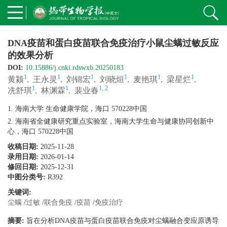
DNA疫苗和蛋白疫苗联合免疫治疗小鼠尘螨过敏反应
的效果分析
DOI:
10.15886/j.cnki.rdswxb.20250183
1
1
1
1
1
1
黄颍
,
王永灵
,
刘锦宏
,
刘晓烜
,
麦艳琪
,
梁星烂
,
1
1
1, 2
冼舒琪
,
林渊霖
,
裴业春
1. 海南大学 生命健康学院，海口 570228中国
2. 海南省全健康研究重点实验室，海南大学生命与健康协同创新中
心，海口 570228中国
收稿日期:
2025-11-28
录用日期:
2026-01-14
修回日期:
2025-12-31
中图分类号:
R392
关键词:
尘螨
/
过敏
/
联合免疫
/
疫苗
/
免疫治疗
摘要:
旨在分析DNA疫苗与蛋白疫苗联合免疫对尘螨融合变应原诱导