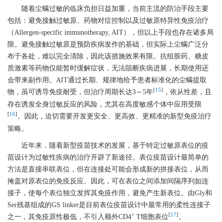
随着尘螨过敏的临床负担日益加重，当前主流的防治手段主要
包括：避免接触过敏原、药物对症控制以及过敏原特异性免疫治疗
（Allergen-specific immunotherapy, AIT），但以上手段也存在诸多局
限。避免接触过敏原是预防疾病发作的基础，但实际上尘螨广泛分
布于各处，难以完全清除，因此该措施效果有限。抗组胺药、糖皮
质激素等药物仅能暂时缓解症状，无法阻断疾病进展，长期使用还
会带来副作用。AIT通过长期、规律地给予患者标准化的尘螨提取
[
15
]
物，虽可诱导免疫耐受，但治疗周期长达3～5年
，依从性差，且
存在诱发全身过敏反应的风险，尤其在高度敏感个体中应用受限
[
16
]
。因此，迫切需要开发更安全、更高效、更精准的新型免疫治疗
策略。
近年来，随着新型疫苗技术的发展，基于特定过敏原表位的疫
苗设计为过敏性疾病的治疗开辟了新途径。表位疫苗设计最简单的
方法是直接串联表位，但在连接处可能会形成新的拼接表位，从而
掩盖对原表位的免疫反应。因此，可在表位之间添加间隔序列如连
接子，使每个表位独立发挥其免疫作用，避免产生新表位。由Gly和
Ser残基组成的GS linker是目前表位疫苗设计中最常用的柔性连接子
+
[
17
]
之一，其免疫原性极低，不引入额外CD4
T细胞表位
。