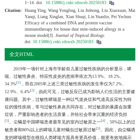
1−14.
doi:
10.15886/j.cnki.rdswxb.20250183
Citation:
Huang Ying, Wang Yongling, Liu Jinhong, Liu Xiaoxuan, Mai
Yanqi, Liang Xinglan, Xian Shuqi, Lin Yuanlin, Pei Yechun.
Efficacy of a combined DNA and protein vaccine
immunotherapy for house dust mite-induced allergy in a
mouse model[J].
Journal of Tropical Biology
.
doi:
10.15886/j.cnki.rdswxb.20250183
全文HTML
2019年一项针对上海市学龄前儿童过敏性疾病的分析显示，哮
喘、过敏性鼻炎、特应性皮炎的患病率依次为13.9%、18.2%、
[
1
]
34.3%
，而在2005年上述三类过敏性疾病的发生率仅为7.2%、
[
2
]
12.9%、6.4%
，由此可见，过敏反应已成为影响人们生活的主要健
康问题。其中，过敏性哮喘是一种以气道炎症和气道高反应性为特
征的慢性疾病，常与过敏性鼻炎共同存在，对过敏原的暴露会加重
症状，严重影响患者的生活质量，并给社会带来沉重的经济负担
[
3
]
[
4
]
。尘螨是中国哮喘患者最常见的室内过敏原之一
，50%以上的过
[
5
]
敏患者和80%以上的哮喘儿童对螨虫过敏原过敏
。因此，由尘螨诱
发的哮喘模型在模拟人类哮喘方面具有更高价值，能更有效地揭示