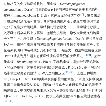
过敏相关的免疫与应答机制。屋尘螨（
Dermatophagoides
[
6
]
pteronyssinus
，Der p）过敏原Der p 1是与哮喘有关的最主要抗原
，
[
7
]
被称为Immunoglobulin E（IgE）抗体反应的强诱导剂
，主要来源
于屋尘螨的消化液和粪便，具有较强的抗原性，是最早在1988年通
[
8
]
过分子克隆技术阐明其一级结构的过敏原之一
。屋尘螨过敏原进
入呼吸道后会破坏上皮屏障，激活免疫细胞，导致大量促炎细胞因
[
9
]
子的产生
。粉尘螨（
Dermatophagoides farinae
，Der f）也是常见螨
种之一，用粉尘螨浸液与哮喘患者血清进行放射免疫吸附实验，实
验结果表明约30余种成分具有特异性IgE结合力，粉尘螨主要变应原
[
10
]
Der f 1被认为是引起变态反应性疾病最重要的变应原之一
。热带
无爪螨（
Blomia tropicalis
，Blo t）又称热带螨，是热带和亚热带地
区的优势螨种，其主要抗原是第5组过敏原，即Blo t 5，高于70%的
[
11
-
12
]
热带螨过敏患者的血清IgE对其呈阳性反应
。上述三种螨类
中，Der p 1、Der f 1同属Ⅰ类半胱氨酸蛋白酶家族，IgE交叉抑制实验
显示二者重叠表位达42%，而Blo t 5是迄今为止研究最多的热带无爪
螨过敏原，中国华南及热带地区60%～80%哮喘患儿的血清可同时识
别Der p 1、Der f 1与Blo t 5，提示三者共覆盖>85%的尘螨过敏患者
[
13
-
14
]
。