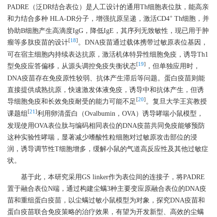
PADRE（泛DR结合表位）是人工设计的通用Th细胞表位肽，能高亲
+
和力结合多种 HLA-DR分子，增强抗原呈递，激活CD4
Th细胞，并
协助B细胞产生高滴度IgG，降低IgE，其序列无致敏性，现已用于肿
[
18
]
瘤等多肽疫苗的设计
。DNA疫苗通过载体携带过敏原表位基因，
可在宿主细胞内持续表达抗原，激活机体特异性细胞免疫，诱导Th1
[
19
]
型免疫应答偏移，从源头调控免疫失衡状态
，但单独应用时，
DNA疫苗存在免疫原性较弱、抗体产生滞后等问题。蛋白疫苗则能
直接提供成熟抗原，快速激发体液免疫，诱导中和抗体产生，但诱
[
20
]
导细胞免疫和长效免疫耐受的能力可能不足
。复旦大学王宾教授
[
21
]
课题组
利用卵清蛋白（Ovalbumin，OVA）诱导哮喘小鼠模型，
发现使用OVA表位肽与编码相同表位的DNA疫苗共同免疫能够预防
这种实验性哮喘，显著减少嗜酸性粒细胞对过敏原攻击部位的浸
润，诱导调节性T细胞增多，缓解小鼠的气道高反应性及其他过敏症
状。
基于此，本研究采用GS linker作为表位间的连接子，将PADRE
置于融合表位N端，通过构建尘螨3种主要变应原融合表位的DNA疫
苗和重组蛋白疫苗，以尘螨过敏小鼠模型为对象，探究DNA疫苗和
蛋白疫苗联合免疫策略的治疗效果，有望为开发新型、高效的尘螨