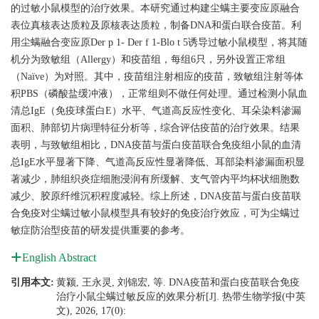
的过敏小鼠模型的治疗效果。本研究通过构建尘螨主要变应原融合
表位真核表达质粒及原核表达质粒，制备DNA和蛋白联合疫苗。利
用尘螨融合变应原Der p 1- Der f 1-Blo t 5诱导过敏小鼠模型，将其随
机分为致敏组（Allergy）和疫苗组，每组6只，另外设置正常组
（Naïve）为对照。其中，疫苗组注射相应的疫苗，致敏组注射等体
积PBS（磷酸盐缓冲液），正常组则不做任何处理。通过检测小鼠血
清总IgE（免疫球蛋白E）水平、气道高反应性变化、耳朵染料渗漏
面积、肺部切片病理特征分析等，综合评估疫苗的治疗效果。结果
表明，与致敏组相比，DNA疫苗与蛋白疫苗联合免疫组小鼠的血清
总IgE水平显著下降、气道高反应性显著降低、耳部染料渗漏面积显
著减少，肺组织炎症细胞浸润有所缓解、支气管内平均杯状细胞数
减少、胶原纤维沉积程度减轻。综上所述，DNA疫苗与蛋白疫苗联
合免疫对尘螨过敏小鼠模型具有较好的免疫治疗效应，可为尘螨过
敏症防治型疫苗的研发提供重要的参考。
English Abstract
引用本文:
黄颍, 王永灵, 刘锦宏, 等. DNA疫苗和蛋白疫苗联合免疫
治疗小鼠尘螨过敏反应的效果分析[J]. 热带生物学报(中英
文), 2026, 17(0):