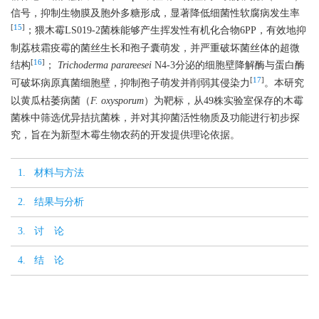
信号，抑制生物膜及胞外多糖形成，显著降低细菌性软腐病发生率
[
15
]
；猥木霉LS019-2菌株能够产生挥发性有机化合物6PP，有效地抑
制荔枝霜疫霉的菌丝生长和孢子囊萌发，并严重破坏菌丝体的超微
[
16
]
结构
；
Trichoderma parareesei
N4-3分泌的细胞壁降解酶与蛋白酶
[
17
]
可破坏病原真菌细胞壁，抑制孢子萌发并削弱其侵染力
。本研究
以黄瓜枯萎病菌（
F. oxysporum
）为靶标，从49株实验室保存的木霉
菌株中筛选优异拮抗菌株，并对其抑菌活性物质及功能进行初步探
究，旨在为新型木霉生物农药的开发提供理论依据。
1. 材料与方法
2. 结果与分析
3. 讨 论
4. 结 论