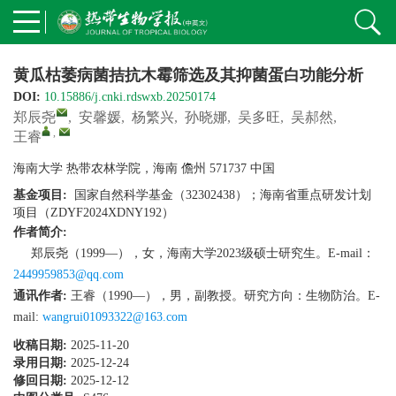
黄瓜枯萎病菌拮抗木霉筛选及其抑菌蛋白功能分析
DOI:
10.15886/j.cnki.rdswxb.20250174
郑辰尧
,
安馨媛
,
杨繁兴
,
孙晓娜
,
吴多旺
,
吴郝然
,
,
王睿
海南大学 热带农林学院，海南 儋州 571737 中国
基金项目:
国家自然科学基金（32302438）；海南省重点研发计划
项目（ZDYF2024XDNY192）
作者简介:
郑辰尧（1999—），女，海南大学2023级硕士研究生。E-mail：
2449959853@qq.com
通讯作者:
王睿（1990—），男，副教授。研究方向：生物防治。E-
mail:
wangrui01093322@163.com
收稿日期:
2025-11-20
录用日期:
2025-12-24
修回日期:
2025-12-12