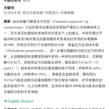
中图分类号:
S476
关键词:
近深绿木霉
/
黄瓜枯萎病菌
/
抑菌蛋白
/
壳聚糖酶
摘要:
由尖孢镰刀菌黄瓜专化型（
Fusarium oxysporum
f.sp.
cucumerinum
）引起的黄瓜枯萎病是危害较严重的土传真菌病害之
一，至今黄瓜枯萎病的有效防控仍是生产上的难点。本研究通过平
板对峙法获得1株对黄瓜枯萎病菌具有显著拮抗作用的木霉菌株
HL088，经形态学和分子生物学联合分析，被鉴定为近深绿木霉
（
Trichoderma paratroviride
）。进一步通过硫酸铵分级沉淀与质谱分
析，从该菌株固体发酵提取物中获得一种潜在的抑菌蛋白，壳聚糖
酶TriCho75。原核表达与功能验证表明，重组蛋白TriCho75（15
−1
μmol·L
）能有效抑制黄瓜枯萎病菌的孢子萌发（抑制率96.44%）
与菌丝生长（抑制率60.59%）。显微形态观察表明，重组蛋白
TriCho75能造成黄瓜枯萎病菌孢子发生皱缩与畸形，并导致菌丝扭
曲及粗细不均。以上结果表明，近深绿木霉HL088有成为黄瓜枯萎病
生物防治剂的开发潜能。
English Abstract