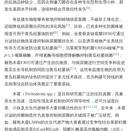
的抗病品种较少，且因尖孢镰刀菌存在多种专化型和生理小种，易
[
6
]
发生基因水平转移，连续种植会导致抗性丧失
。
有益微生物能够有效地抑制植物病原真菌，不破坏土壤生态，
[
7
]
还能降低病原菌抗药性的演化风险
。目前，已有多种生防菌株被
[
8
]
报道可用于黄瓜枯萎病防控
。例如，金黄垂直链霉菌DF06可通过
分泌拮抗物质直接抑制病原菌菌丝生长，以及诱导植物产生系统抗
[
9
]
性等方式有效防治黄瓜枯萎病
；贝莱斯芽孢杆菌VJH504能够产生
[
10
]
β
-1,3-葡聚糖酶、纤维素酶等细胞壁降解酶抑制黄瓜枯萎病菌
；
棘孢木霉FJ035可通过产生拮抗物质、与病原菌进行空间竞争和促进
[
11
]
黄瓜生长等机制协同防治黄瓜枯萎病
。这些有益微生物的应用为
黄瓜枯萎病的绿色防控提供了多元技术路径，也为构建可持续的黄
瓜病害综合防治体系奠定了重要基础。
木霉（
Trichoderma
spp.）是目前研究最广泛的生防真菌，其兼
具生长迅速、适应性强及多机制协同作用等特性，还可分泌蛋白
[
12
-
14
]
质、小肽及次生代谢物等大量抑菌活性的分子
。近年来，木霉
分泌的抑菌物质作为直接抑制病原菌的关键因子被广泛研究。例
如，棘孢木霉LN004的次生代谢产物大黄素通过竞争性结合果胶杆菌
群体感应相关蛋白ExpI和ExpR，阻断N-酰基高丝氨酸内酯（AHL）