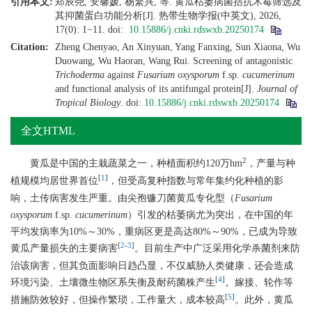
引用本文:
郑辰尧, 安馨媛, 杨繁兴, 等. 黄瓜枯萎病菌拮抗木霉筛选及
其抑菌蛋白功能分析[J]. 热带生物学报(中英文), 2026,
17(0): 1−11.
doi:
10.15886/j.cnki.rdswxb.20250174
Citation:
Zheng Chenyao, An Xinyuan, Yang Fanxing, Sun Xiaona, Wu
Duowang, Wu Haoran, Wang Rui. Screening of antagonistic
Trichoderma
against
Fusarium oxysporum
f.sp.
cucumerinum
and functional analysis of its antifungal protein[J].
Journal of
Tropical Biology
.
doi:
10.15886/j.cnki.rdswxb.20250174
全文HTML
2
黄瓜是中国的主栽蔬菜之一，种植面积约120万hm
，产量与种
[
1
]
植规模均居世界首位
，但受高复种指数与常年集约化种植的影
响，土传病害发生严重。由尖孢镰刀菌黄瓜专化型（
Fusarium
oxysporum
f.sp.
cucumerinum
）引发的枯萎病尤为突出，在中国的年
平均发病率为10%～30%，重病区更是高达80%～90%，已成为导致
[
2
-
3
]
黄瓜产量损失的主要病害
。目前生产中广泛采用化学杀菌剂来防
治该病害，但其负面影响日趋凸显，不仅威胁人类健康，还会造成
[
4
]
环境污染、土壤微生物区系失衡及耐药菌株产生
。嫁接、轮作等
[
5
]
措施防效较好，但操作繁琐，工作量大，成本较高
。此外，黄瓜