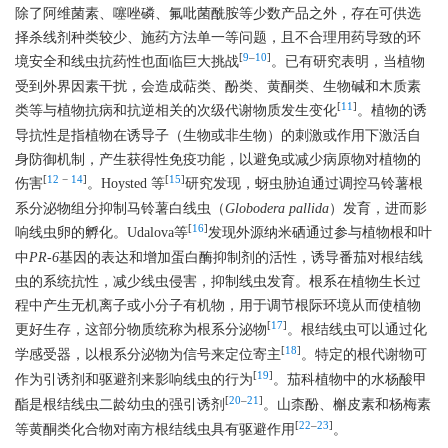
除了阿维菌素、噻唑磷、氟吡菌酰胺等少数产品之外，存在可供选
择杀线剂种类较少、施药方法单一等问题，且不合理用药导致的环
[
9
–
10
]
境安全和线虫抗药性也面临巨大挑战
。已有研究表明，当植物
受到外界因素干扰，会造成萜类、酚类、黄酮类、生物碱和木质素
[
11
]
类等与植物抗病和抗逆相关的次级代谢物质发生变化
。植物的诱
导抗性是指植物在诱导子（生物或非生物）的刺激或作用下激活自
身防御机制，产生获得性免疫功能，以避免或减少病原物对植物的
[
12
−
14
]
[
15
]
伤害
。Hoysted 等
研究发现，蚜虫胁迫通过调控马铃薯根
系分泌物组分抑制马铃薯白线虫（
Globodera pallida
）发育，进而影
[
16
]
响线虫卵的孵化。Udalova等
发现外源纳米硒通过参与植物根和叶
中
PR-6
基因的表达和增加蛋白酶抑制剂的活性，诱导番茄对根结线
虫的系统抗性，减少线虫侵害，抑制线虫发育。根系在植物生长过
程中产生无机离子或小分子有机物，用于调节根际环境从而使植物
[
17
]
更好生存，这部分物质统称为根系分泌物
。根结线虫可以通过化
[
18
]
学感受器，以根系分泌物为信号来定位寄主
。特定的根代谢物可
[
19
]
作为引诱剂和驱避剂来影响线虫的行为
。茄科植物中的水杨酸甲
[
20
–
21
]
酯是根结线虫二龄幼虫的强引诱剂
。山柰酚、槲皮素和杨梅素
[
22
–
23
]
等黄酮类化合物对南方根结线虫具有驱避作用
。