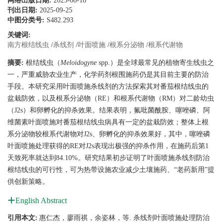
网络出版日期:
2025-08-18
刊出日期:
2025-09-25
中图分类号:
S482.293
关键词:
南方根结线虫
/
杀线剂
/
叶面喷施
/
根系分泌物
/
根系代谢物
摘要:
根结线虫（
Meloidogyne
spp.）是全球最常见的植物寄生线虫之
一，严重威胁农业生产，化学药剂根围施药仍是其目前主要的防治
手段。本研究采用叶面喷施杀线剂的方法探索其对番茄根结线虫的
盆栽防效，以及根系分泌物（RE）和根系代谢物（RM）对二龄幼虫
（J2s）和卵孵化的抑杀效果。结果表明，氟吡菌酰胺、噻唑磷、阿
维菌素叶面喷施对番茄根结线虫病具有一定的盆栽防效；整体上根
系分泌物较根系代谢物对J2s、卵孵化的抑杀效果好，其中，噻唑磷
叶面喷施处理获得的RE对J2s表现出极强的抑杀作用，在施药后第1
天致死率就达到84.10%。研究结果初步证明了叶面喷施杀线剂防治
根结线虫的可行性，可为热带设施农业减少土壤施药、“老药新用”提
供创新策略。
English Abstract
引用本文:
惠仁杰，廖雨祺，余姿林，等. 杀线剂叶面喷施处理防治