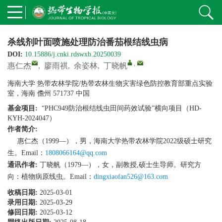
杀线剂叶面喷施处理防治番茄根结线虫病
DOI:
10.15886/j.cnki.rdswxb.20250039
,
惠仁杰
,
廖雨祺
,
余姿林
,
丁晓帆
海南大学 热带农林学院/热带农林生物灾害绿色防控教育部重点实验
室，海南 儋州 571737 中国
基金项目:
“PHC949防治根结线虫田间药效试验”横向项目（HD-
KYH-2024047）
作者简介:
惠仁杰（1999—），男，海南大学热带农林学院2022级硕士研究
生。Email：
1808066164@qq.com
通讯作者:
丁晓帆（1979—），女，副教授,硕士生导师。研究方
向：植物病原线虫。Email：
dingxiaofan526@163.com
收稿日期:
2025-03-01
录用日期:
2025-03-29
修回日期:
2025-03-12