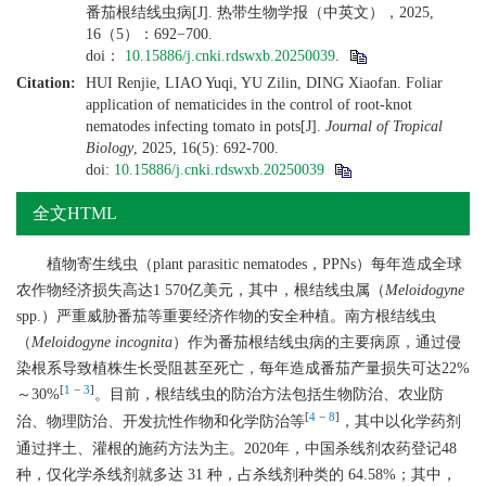
番茄根结线虫病[J]. 热带生物学报（中英文），2025,
16（5）：692−700.
doi：
10.15886/j.cnki.rdswxb.20250039
.
Citation:
HUI Renjie, LIAO Yuqi, YU Zilin, DING Xiaofan. Foliar
application of nematicides in the control of root-knot
nematodes infecting tomato in pots[J].
Journal of Tropical
Biology
, 2025, 16(5): 692-700.
doi:
10.15886/j.cnki.rdswxb.20250039
全文HTML
植物寄生线虫（plant parasitic nematodes，PPNs）每年造成全球
农作物经济损失高达1 570亿美元，其中，根结线虫属（
Meloidogyne
spp.）严重威胁番茄等重要经济作物的安全种植。南方根结线虫
（
Meloidogyne incognita
）作为番茄根结线虫病的主要病原，通过侵
染根系导致植株生长受阻甚至死亡，每年造成番茄产量损失可达22%
[
1
−
3
]
～30%
。目前，根结线虫的防治方法包括生物防治、农业防
[
4
−
8
]
治、物理防治、开发抗性作物和化学防治等
，其中以化学药剂
通过拌土、灌根的施药方法为主。2020年，中国杀线剂农药登记48
种，仅化学杀线剂就多达 31 种，占杀线剂种类的 64.58%；其中，