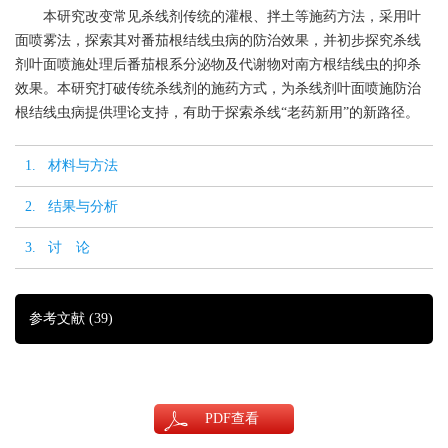
本研究改变常见杀线剂传统的灌根、拌土等施药方法，采用叶
面喷雾法，探索其对番茄根结线虫病的防治效果，并初步探究杀线
剂叶面喷施处理后番茄根系分泌物及代谢物对南方根结线虫的抑杀
效果。本研究打破传统杀线剂的施药方式，为杀线剂叶面喷施防治
根结线虫病提供理论支持，有助于探索杀线“老药新用”的新路径。
1. 材料与方法
2. 结果与分析
3. 讨 论
参考文献
(39)
PDF
查看