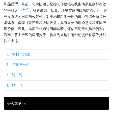
[
8
]
和品质
。目前，化学防治仍是控制作物根结线虫病最直接和有效
[
9
−
10
]
的手段之一
。筛选高效、低毒、环境友好的线虫防治药剂，并
开展系统的田间药效评价，对于构建科学合理的病虫害综合防控技
术体系，保障甘薯产量和农民收益，具有重要的理论意义和实际应
用价值。因此，本项目组通过田间试验，评估不同线虫防治药剂在
海南甘薯主产区的应用效果，旨在为当地甘薯种植提供科学依据和
技术支撑。
1. 材料与方法
2. 结果与分析
3. 讨 论
4. 结 论
参考文献
(20)