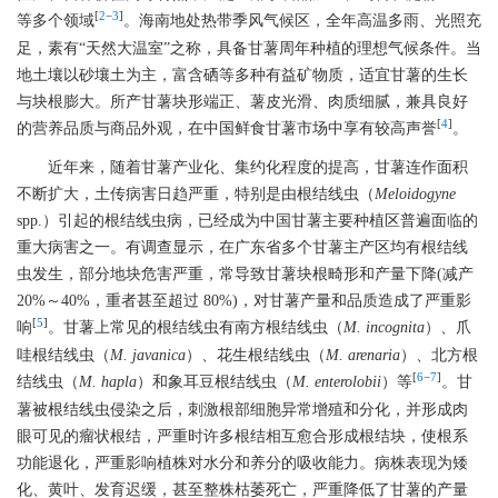
[
2
−
3
]
等多个领域
。海南地处热带季风气候区，全年高温多雨、光照充
足，素有“天然大温室”之称，具备甘薯周年种植的理想气候条件。当
地土壤以砂壤土为主，富含硒等多种有益矿物质，适宜甘薯的生长
与块根膨大。所产甘薯块形端正、薯皮光滑、肉质细腻，兼具良好
[
4
]
的营养品质与商品外观，在中国鲜食甘薯市场中享有较高声誉
。
近年来，随着甘薯产业化、集约化程度的提高，甘薯连作面积
不断扩大，土传病害日趋严重，特别是由根结线虫（
Meloidogyne
spp.）引起的根结线虫病，已经成为中国甘薯主要种植区普遍面临的
重大病害之一。有调查显示，在广东省多个甘薯主产区均有根结线
虫发生，部分地块危害严重，常导致甘薯块根畸形和产量下降(减产
20%～40%，重者甚至超过 80%)，对甘薯产量和品质造成了严重影
[
5
]
响
。甘薯上常见的根结线虫有南方根结线虫（
M. incognita
）、爪
哇根结线虫（
M. javanica
）、花生根结线虫（
M. arenaria
）、北方根
[
6
−
7
]
结线虫（
M. hapla
）和象耳豆根结线虫（
M. enterolobii
）等
。甘
薯被根结线虫侵染之后，刺激根部细胞异常增殖和分化，并形成肉
眼可见的瘤状根结，严重时许多根结相互愈合形成根结块，使根系
功能退化，严重影响植株对水分和养分的吸收能力。病株表现为矮
化、黄叶、发育迟缓，甚至整株枯萎死亡，严重降低了甘薯的产量