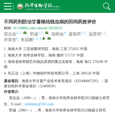
不同药剂防治甘薯根结线虫病的田间药效评价
DOI:
10.15886/j.cnki.rdswxb.20250113
1, 2
,
1, 2
,
4
1, 2
1, 2
雷志远
,
邢诚
,
陆昭金
,
厦国亮
,
温荟琪
,
4
1, 2, 3
,
,
符策坚
,
朱国鹏
1. 海南大学 三亚南繁研究院，海南 三亚 572025 中国
2. 海南大学 热带农林学院，海南 儋州 571737 中国
3. 海南省热带园艺作物品质调控重点实验室，海南 海口 570208 中
国
4. 先正达（上海）作物保护科技有限公司，上海 200126 中国
基金项目:
海南大学甘薯产业技术体系项目（XJ2400007295）；国
家自然科学基金项目（32460659）
作者简介:
雷志远（1999—），男，海南大学热带农林学院2023级硕士研究
生。E-mail：
zyleimzy@163.com
邢诚（2001—），男，海南大学热带农林学院2023级硕士研究