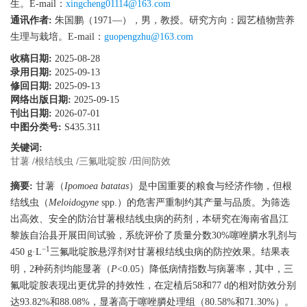
生。E-mail：
xingcheng01114@163.com
通讯作者:
朱国鹏（1971—），男，教授。研究方向：园艺植物营养
生理与栽培。E-mail：
guopengzhu@163.com
收稿日期:
2025-08-28
录用日期:
2025-09-13
修回日期:
2025-09-13
网络出版日期:
2025-09-15
刊出日期:
2026-07-01
中图分类号:
S435.311
关键词:
甘薯
/
根结线虫
/
三氟吡啶胺
/
田间防效
摘要:
甘薯（
Ipomoea batatas
）是中国重要的粮食与经济作物，但根
结线虫（
Meloidogyne
spp.）的危害严重制约其产量与品质。为筛选
出高效、安全的防治甘薯根结线虫病的药剂，本研究在海南省昌江
黎族自治县开展田间试验，系统评价了质量分数30%噻唑膦水乳剂与
−1
450 g·L
三氟吡啶胺悬浮剂对甘薯根结线虫病的防控效果。结果表
明，2种药剂均能显著（
P
<0.05）降低病情指数与病薯率，其中，三
氟吡啶胺表现出更优异的持效性，在定植后58和77 d的相对防效分别
达93.82%和88.08%，显著高于噻唑膦处理组（80.58%和71.30%）。