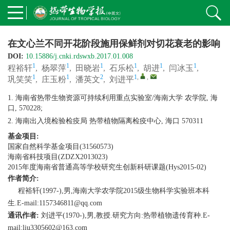
在文心兰不同开花阶段施用保鲜剂对切花衰老的影响
DOI:
10.15886/j.cnki.rdswxb.2017.01.008
1
1
1
1
1
1
程裕轩
,
杨翠萍
,
田晓岩
,
石乐松
,
胡进
,
闫冰玉
,
1
1
2
1
,
,
巩笑笑
,
庄玉粉
,
潘英文
,
刘进平
1. 海南省热带生物资源可持续利用重点实验室/海南大学 农学院, 海
口, 570228;
2. 海南出入境检验检疫局 热带植物隔离检疫中心, 海口 570311
基金项目:
国家自然科学基金项目(31560573)
海南省科技项目(ZDZX2013023)
2015年度海南省普通高等学校研究生创新科研课题(Hys2015-02)
作者简介:
程裕轩(1997-),男,海南大学农学院2015级生物科学实验班本科
生.E-mail:1157346811@qq.com
通讯作者:
刘进平(1970-),男,教授.研究方向:热带植物遗传育种.E-
mail:liu3305602@163.com