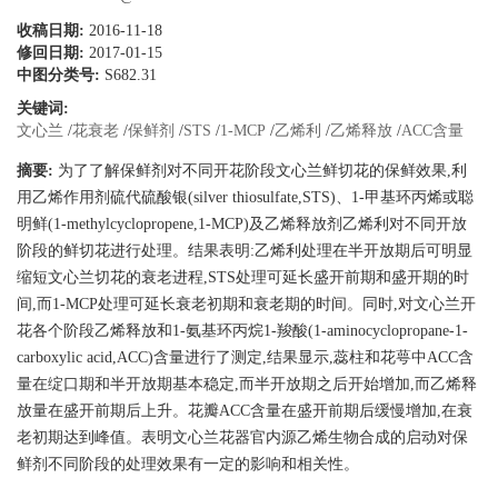
收稿日期:
2016-11-18
修回日期:
2017-01-15
中图分类号:
S682.31
关键词:
文心兰
/
花衰老
/
保鲜剂
/
STS
/
1-MCP
/
乙烯利
/
乙烯释放
/
ACC含量
摘要:
为了了解保鲜剂对不同开花阶段文心兰鲜切花的保鲜效果,利
用乙烯作用剂硫代硫酸银(silver thiosulfate,STS)、1-甲基环丙烯或聪
明鲜(1-methylcyclopropene,1-MCP)及乙烯释放剂乙烯利对不同开放
阶段的鲜切花进行处理。结果表明:乙烯利处理在半开放期后可明显
缩短文心兰切花的衰老进程,STS处理可延长盛开前期和盛开期的时
间,而1-MCP处理可延长衰老初期和衰老期的时间。同时,对文心兰开
花各个阶段乙烯释放和1-氨基环丙烷1-羧酸(1-aminocyclopropane-1-
carboxylic acid,ACC)含量进行了测定,结果显示,蕊柱和花萼中ACC含
量在绽口期和半开放期基本稳定,而半开放期之后开始增加,而乙烯释
放量在盛开前期后上升。花瓣ACC含量在盛开前期后缓慢增加,在衰
老初期达到峰值。表明文心兰花器官内源乙烯生物合成的启动对保
鲜剂不同阶段的处理效果有一定的影响和相关性。