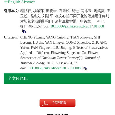
English Abstract
引用本文:
程裕轩, 杨翠萍, 田晓岩, 石乐松, 胡进, 闫冰玉, 巩笑笑, 庄
玉粉, 潘英文, 刘进平. 在文心兰不同开花阶段施用保鲜剂
对切花衰老的影响[J]. 热带生物学报（中英文）, 2017,
8(1): 48-51,57.
doi:
10.15886/j.cnki.rdswxb.2017.01.008
Citation:
CHENG Yuxuan, YANG Cuiping, TIAN Xiaoyan, SHI
Lesong, HU Jin, YAN Bingyu, GONG Xiaoxiao, ZHUANG
Yufen, PAN Yingwen, LIU Jinping. Effects of Preservatives
Applied at Different Flowering Stages on Cut Flower
Senescence of
Oncidium
Gower Ramsey[J].
Journal of
Tropical Biology
, 2017, 8(1): 48-51,57.
doi:
10.15886/j.cnki.rdswxb.2017.01.008
全文HTML
PDF
查看