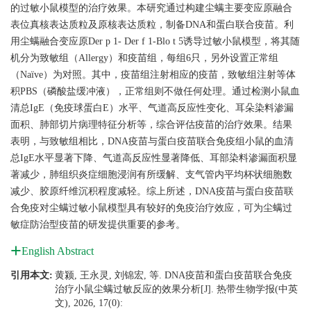
的过敏小鼠模型的治疗效果。本研究通过构建尘螨主要变应原融合
表位真核表达质粒及原核表达质粒，制备DNA和蛋白联合疫苗。利
用尘螨融合变应原Der p 1- Der f 1-Blo t 5诱导过敏小鼠模型，将其随
机分为致敏组（Allergy）和疫苗组，每组6只，另外设置正常组
（Naïve）为对照。其中，疫苗组注射相应的疫苗，致敏组注射等体
积PBS（磷酸盐缓冲液），正常组则不做任何处理。通过检测小鼠血
清总IgE（免疫球蛋白E）水平、气道高反应性变化、耳朵染料渗漏
面积、肺部切片病理特征分析等，综合评估疫苗的治疗效果。结果
表明，与致敏组相比，DNA疫苗与蛋白疫苗联合免疫组小鼠的血清
总IgE水平显著下降、气道高反应性显著降低、耳部染料渗漏面积显
著减少，肺组织炎症细胞浸润有所缓解、支气管内平均杯状细胞数
减少、胶原纤维沉积程度减轻。综上所述，DNA疫苗与蛋白疫苗联
合免疫对尘螨过敏小鼠模型具有较好的免疫治疗效应，可为尘螨过
敏症防治型疫苗的研发提供重要的参考。
English Abstract
引用本文:
黄颍, 王永灵, 刘锦宏, 等. DNA疫苗和蛋白疫苗联合免疫
治疗小鼠尘螨过敏反应的效果分析[J]. 热带生物学报(中英
文), 2026, 17(0):