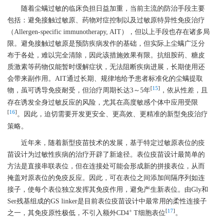
随着尘螨过敏的临床负担日益加重，当前主流的防治手段主要
包括：避免接触过敏原、药物对症控制以及过敏原特异性免疫治疗
（Allergen-specific immunotherapy, AIT），但以上手段也存在诸多局
限。避免接触过敏原是预防疾病发作的基础，但实际上尘螨广泛分
布于各处，难以完全清除，因此该措施效果有限。抗组胺药、糖皮
质激素等药物仅能暂时缓解症状，无法阻断疾病进展，长期使用还
会带来副作用。AIT通过长期、规律地给予患者标准化的尘螨提取
[
15
]
物，虽可诱导免疫耐受，但治疗周期长达3～5年
，依从性差，且
存在诱发全身过敏反应的风险，尤其在高度敏感个体中应用受限
[
16
]
。因此，迫切需要开发更安全、更高效、更精准的新型免疫治疗
策略。
近年来，随着新型疫苗技术的发展，基于特定过敏原表位的疫
苗设计为过敏性疾病的治疗开辟了新途径。表位疫苗设计最简单的
方法是直接串联表位，但在连接处可能会形成新的拼接表位，从而
掩盖对原表位的免疫反应。因此，可在表位之间添加间隔序列如连
接子，使每个表位独立发挥其免疫作用，避免产生新表位。由Gly和
Ser残基组成的GS linker是目前表位疫苗设计中最常用的柔性连接子
+
[
17
]
之一，其免疫原性极低，不引入额外CD4
T细胞表位
。