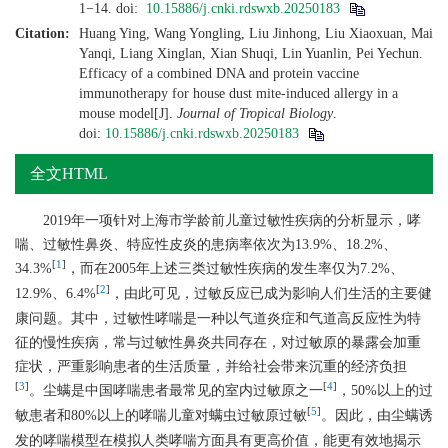
1−14.
doi:
10.15886/j.cnki.rdswxb.20250183
Citation:
Huang Ying, Wang Yongling, Liu Jinhong, Liu Xiaoxuan, Mai
Yanqi, Liang Xinglan, Xian Shuqi, Lin Yuanlin, Pei Yechun.
Efficacy of a combined DNA and protein vaccine
immunotherapy for house dust mite-induced allergy in a
mouse model[J].
Journal of Tropical Biology
.
doi:
10.15886/j.cnki.rdswxb.20250183
全文HTML
2019年一项针对上海市学龄前儿童过敏性疾病的分析显示，哮
喘、过敏性鼻炎、特应性皮炎的患病率依次为13.9%、18.2%、
[
1
]
34.3%
，而在2005年上述三类过敏性疾病的发生率仅为7.2%、
[
2
]
12.9%、6.4%
，由此可见，过敏反应已成为影响人们生活的主要健
康问题。其中，过敏性哮喘是一种以气道炎症和气道高反应性为特
征的慢性疾病，常与过敏性鼻炎共同存在，对过敏原的暴露会加重
症状，严重影响患者的生活质量，并给社会带来沉重的经济负担
[
3
]
[
4
]
。尘螨是中国哮喘患者最常见的室内过敏原之一
，50%以上的过
[
5
]
敏患者和80%以上的哮喘儿童对螨虫过敏原过敏
。因此，由尘螨诱
发的哮喘模型在模拟人类哮喘方面具有更高价值，能更有效地揭示