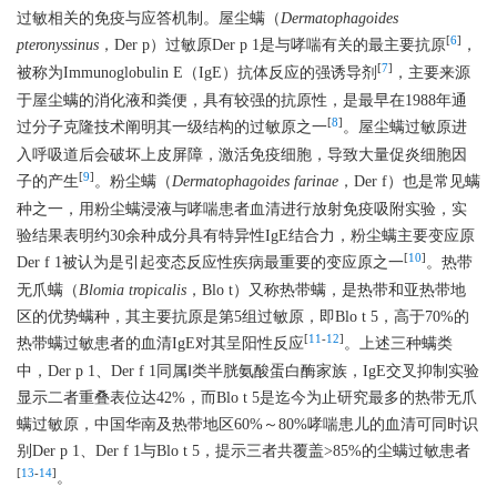
过敏相关的免疫与应答机制。屋尘螨（
Dermatophagoides
[
6
]
pteronyssinus
，Der p）过敏原Der p 1是与哮喘有关的最主要抗原
，
[
7
]
被称为Immunoglobulin E（IgE）抗体反应的强诱导剂
，主要来源
于屋尘螨的消化液和粪便，具有较强的抗原性，是最早在1988年通
[
8
]
过分子克隆技术阐明其一级结构的过敏原之一
。屋尘螨过敏原进
入呼吸道后会破坏上皮屏障，激活免疫细胞，导致大量促炎细胞因
[
9
]
子的产生
。粉尘螨（
Dermatophagoides farinae
，Der f）也是常见螨
种之一，用粉尘螨浸液与哮喘患者血清进行放射免疫吸附实验，实
验结果表明约30余种成分具有特异性IgE结合力，粉尘螨主要变应原
[
10
]
Der f 1被认为是引起变态反应性疾病最重要的变应原之一
。热带
无爪螨（
Blomia tropicalis
，Blo t）又称热带螨，是热带和亚热带地
区的优势螨种，其主要抗原是第5组过敏原，即Blo t 5，高于70%的
[
11
-
12
]
热带螨过敏患者的血清IgE对其呈阳性反应
。上述三种螨类
中，Der p 1、Der f 1同属Ⅰ类半胱氨酸蛋白酶家族，IgE交叉抑制实验
显示二者重叠表位达42%，而Blo t 5是迄今为止研究最多的热带无爪
螨过敏原，中国华南及热带地区60%～80%哮喘患儿的血清可同时识
别Der p 1、Der f 1与Blo t 5，提示三者共覆盖>85%的尘螨过敏患者
[
13
-
14
]
。