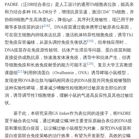
PADRE（泛DR结合表位）是人工设计的通用Th细胞表位肽，能高亲
+
和力结合多种 HLA-DR分子，增强抗原呈递，激活CD4
Th细胞，并
协助B细胞产生高滴度IgG，降低IgE，其序列无致敏性，现已用于肿
[
18
]
瘤等多肽疫苗的设计
。DNA疫苗通过载体携带过敏原表位基因，
可在宿主细胞内持续表达抗原，激活机体特异性细胞免疫，诱导Th1
[
19
]
型免疫应答偏移，从源头调控免疫失衡状态
，但单独应用时，
DNA疫苗存在免疫原性较弱、抗体产生滞后等问题。蛋白疫苗则能
直接提供成熟抗原，快速激发体液免疫，诱导中和抗体产生，但诱
[
20
]
导细胞免疫和长效免疫耐受的能力可能不足
。复旦大学王宾教授
[
21
]
课题组
利用卵清蛋白（Ovalbumin，OVA）诱导哮喘小鼠模型，
发现使用OVA表位肽与编码相同表位的DNA疫苗共同免疫能够预防
这种实验性哮喘，显著减少嗜酸性粒细胞对过敏原攻击部位的浸
润，诱导调节性T细胞增多，缓解小鼠的气道高反应性及其他过敏症
状。
基于此，本研究采用GS linker作为表位间的连接子，将PADRE
置于融合表位N端，通过构建尘螨3种主要变应原融合表位的DNA疫
苗和重组蛋白疫苗，以尘螨过敏小鼠模型为对象，探究DNA疫苗和
蛋白疫苗联合免疫策略的治疗效果，有望为开发新型、高效的尘螨