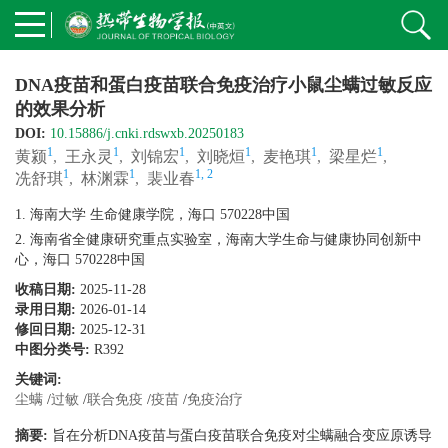
DNA疫苗和蛋白疫苗联合免疫治疗小鼠尘螨过敏反应
的效果分析
DOI:
10.15886/j.cnki.rdswxb.20250183
1
1
1
1
1
1
黄颍
,
王永灵
,
刘锦宏
,
刘晓烜
,
麦艳琪
,
梁星烂
,
1
1
1, 2
冼舒琪
,
林渊霖
,
裴业春
1. 海南大学 生命健康学院，海口 570228中国
2. 海南省全健康研究重点实验室，海南大学生命与健康协同创新中
心，海口 570228中国
收稿日期:
2025-11-28
录用日期:
2026-01-14
修回日期:
2025-12-31
中图分类号:
R392
关键词:
尘螨
/
过敏
/
联合免疫
/
疫苗
/
免疫治疗
摘要:
旨在分析DNA疫苗与蛋白疫苗联合免疫对尘螨融合变应原诱导