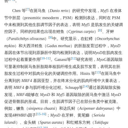
善
。
[
7
]
Chen 等
在斑马鱼（
Danio rerio
）的研究中发现，
Myf5
在准体
节中胚层（presomitic mesoderm，PSM）检测到表达，同时在 PSM
中未检测到其他生肌调节因子的表达，表明
Myf5
是肌发生的关键调
[
8
]
控因子。同样的结果也出现在鲤鱼（
Cyprinus carpio
）
、牙鲆
[
9
]
（
Paralichthys olivaceus
）
中。研究显示，在虹鳟（
Oncorhynchus
mykiss
）和大西洋鳕鱼（
Gadus morhua
）的胚胎发育过程中，
MyoD
基因在体节出现到原肠胚中期均检测到表达，说明
MyoD
在肌肉发生
[
10
-
11
]
[
12
]
过程中起着重要作用
。Ganassi等
研究表明，
MyoG
基因敲除
可显著抑制斑马鱼胚胎期单核肌纤维生成及肌节发育，表明其在胚
[
13
]
胎发生过程中对肌肉分化的关键调控作用。Hinits 等
在斑马鱼中
分离到的
MRF4
基因亚型，并在终末分化的肌肉纤维中大量表达，
[
14
]
表明
MRF4
参与肌纤维分化过程。Schnapp等
通过基因敲除实验
发现，
MRF4
能够在
MyoD
和
Myf5
基因敲除的斑马鱼中激活
MyoD
促进骨骼肌的形成。目前，生肌调节因子已在部分鱼类中被克隆。
例如，鳜鱼（
siniperca chuatsi
）和达氏鲟（
Acipenser dabryanus
）中
[
15
-
16
]
发现4种MRFs因子
；
MyoD
在牙鲆、黄尾鰤（
Seriola
lalandi
）、金头鲷（
Sparus aurata
）和红鳍东方鲀（
Takifugu