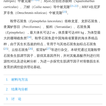
[
17
-
20
]
rubripes
）中被克隆
；
MyoG
分别在赤眼鳟（
Squaliobarbus
[
21
-
22
]
curriculus
）、刀鲚（
Coilia nasus
）等中被克隆
；
MRF4
在尼罗
[
23
]
罗非鱼（
Oreochromis niloticus
）中被克隆
。
鞍带石斑鱼（
Epinephelus lanceolatu
）俗称龙趸、龙胆石斑鱼，
隶属鲈形目（Perciformes）、鮨科（Serranidae）、石斑鱼属
（
Epinephelus
），最大体长可达2 m，体质量可达400 kg，为体型最
[
24
]
大的珊瑚礁鱼类
。鞍带石斑鱼是中国海南省重要的海水养殖品
种，由于其生长迅速的特点，常用于与其他石斑鱼如棕点石斑鱼
[
25
]
[
26
]
[
27
]
、云纹石斑鱼
、驼背鲈
等进行杂交。本研究通过克隆鞍带
石斑鱼生肌调节因子，获得其基因序列，并对其氨基酸序列进行同
源性对比及进化树分析，为进一步探究生肌调节因子对骨骼肌生长
发育的调控提供理论基础。
1. 材料与方法
2. 结果与分析
3. 讨 论