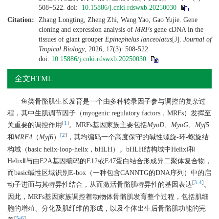
508−522.
doi:
10.15886/j.cnki.rdswxb.20250030
Citation:
Zhang Longting, Zheng Zhi, Wang Yao, Gao Yujie. Gene
cloning and expression analysis of
MRFs
gene cDNA in the
tissues of giant grouper
Epinephelus lanceolatus
[J].
Journal of
Tropical Biology
, 2026, 17(3): 508-522.
doi:
10.15886/j.cnki.rdswxb.20250030
全文HTML
鱼类骨骼肌生长发育是一个由多种转录因子参与调控的复杂过
程，其中生肌调节因子（myogenic regulatory factors，MRFs）发挥至
[
1
]
关重要的调控作用
。MRFs基因家族主要包括
MyoD
、
MyoG
、
Myf5
[
2
]
和
MRF4
（
Myf6
）
，其均编码一个高度保守的碱性螺旋-环-螺旋结
构域（basic helix-loop-helix，bHLH）。bHLH结构域中HelixⅠ和
HelixⅡ与由E2A基因编码的E12或E47蛋白结合形成异二聚体复合物，
而basic碱性区域识别E-box（一种包含CANNTG的DNA序列）中的启
[
3
-
4
]
动子进而与其特异性结合，从而激活骨骼肌特异性的基因表达
。
因此，MRFs基因家族调控着动物体骨骼肌发育整个过程，包括肌细
胞的增殖、分化及肌纤维的形成，以及个体出生后骨骼肌功能的完
[
5
-
6
]