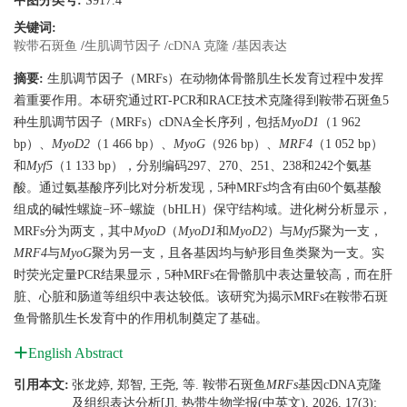
中图分类号:
S917.4
关键词:
鞍带石斑鱼
/
生肌调节因子
/
cDNA 克隆
/
基因表达
摘要:
生肌调节因子（MRFs）在动物体骨骼肌生长发育过程中发挥
着重要作用。本研究通过RT-PCR和RACE技术克隆得到鞍带石斑鱼5
种生肌调节因子（MRFs）cDNA全长序列，包括
MyoD1
（1 962
bp）、
MyoD2
（1 466 bp）、
MyoG
（926 bp）、
MRF4
（1 052 bp）
和
Myf5
（1 133 bp），分别编码297、270、251、238和242个氨基
酸。通过氨基酸序列比对分析发现，5种MRFs均含有由60个氨基酸
组成的碱性螺旋−环−螺旋（bHLH）保守结构域。进化树分析显示，
MRFs分为两支，其中
MyoD
（
MyoD1
和
MyoD2
）与
Myf5
聚为一支，
MRF4
与
MyoG
聚为另一支，且各基因均与鲈形目鱼类聚为一支。实
时荧光定量PCR结果显示，5种MRFs在骨骼肌中表达量较高，而在肝
脏、心脏和肠道等组织中表达较低。该研究为揭示MRFs在鞍带石斑
鱼骨骼肌生长发育中的作用机制奠定了基础。
English Abstract
引用本文:
张龙婷, 郑智, 王尧, 等. 鞍带石斑鱼
MRFs
基因cDNA克隆
及组织表达分析[J]. 热带生物学报(中英文), 2026, 17(3):