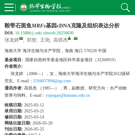
鞍带石斑鱼
MRFs
基因cDNA克隆及组织表达分析
DOI:
10.15886/j.cnki.rdswxb.20250030
,
张龙婷
,
郑智
,
王尧
,
高煜杰
海南大学 海洋生物与水产学院，海南 海口 570228 中国
基金项目:
国家自然科学基金地区科学基金项目（32260919）
作者简介:
张龙婷 （2000—），女，海南大学海洋生物与水产学院2022级研
究生。E-mail：
2594037894@qq.com
通讯作者:
高煜杰 （1985—），男，副教授。研究方向：水产动物
营养与饲料。E-mail：
yujiegao@hainanu.edu.cn
收稿日期:
2025-02-12
录用日期:
2025-03-21
修回日期:
2025-03-14
网络出版日期:
2026-05-20
刊出日期:
2026-05-25