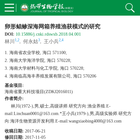
卵形鲳鲹深海网箱养殖渔获模式的研究
DOI:
10.15886/j.cnki.rdswxb.2018.04.001
1,2
3
2,4
林川
,
何永姑
,
王小兵
1. 海南省农业学校, 海口 571100;
2. 海南大学海洋学院, 海口 570228;
3. 海南大学材料与化工学院, 海口 570228;
4. 海南临高海丰养殖发展有限公司, 海口 570206
基金项目:
海南省重大科技项目(ZDKJ2016011)
作者简介:
林川(1972-),男,硕士,高级讲师.研究方向:渔业养殖.E-
mail:Linchuan0001@163.com.*王小兵(1979-),男,高级实验师.研究方
向:海洋生物资源开发利用.E-mail:wangxiaobing4000@163.com
收稿日期:
2017-06-21
修回日期:
2017-11-05