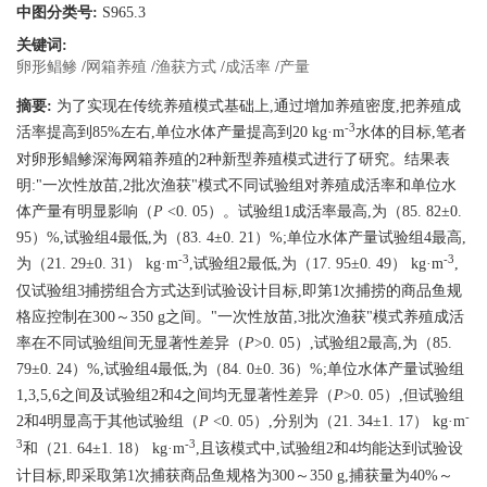
中图分类号:
S965.3
关键词:
卵形鲳鲹
/
网箱养殖
/
渔获方式
/
成活率
/
产量
摘要:
为了实现在传统养殖模式基础上,通过增加养殖密度,把养殖成
-3
活率提高到85%左右,单位水体产量提高到20 kg·m
水体的目标,笔者
对卵形鲳鲹深海网箱养殖的2种新型养殖模式进行了研究。结果表
明:"一次性放苗,2批次渔获"模式不同试验组对养殖成活率和单位水
体产量有明显影响（
P
<0. 05）。试验组1成活率最高,为（85. 82±0.
95）%,试验组4最低,为（83. 4±0. 21）%;单位水体产量试验组4最高,
-3
-3
为（21. 29±0. 31） kg·m
,试验组2最低,为（17. 95±0. 49） kg·m
,
仅试验组3捕捞组合方式达到试验设计目标,即第1次捕捞的商品鱼规
格应控制在300～350 g之间。"一次性放苗,3批次渔获"模式养殖成活
率在不同试验组间无显著性差异（
P
>0. 05）,试验组2最高,为（85.
79±0. 24）%,试验组4最低,为（84. 0±0. 36）%;单位水体产量试验组
1,3,5,6之间及试验组2和4之间均无显著性差异（
P
>0. 05）,但试验组
-
2和4明显高于其他试验组（
P
<0. 05）,分别为（21. 34±1. 17） kg·m
3
-3
和（21. 64±1. 18） kg·m
,且该模式中,试验组2和4均能达到试验设
计目标,即采取第1次捕获商品鱼规格为300～350 g,捕获量为40%～