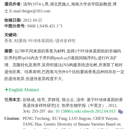
通讯作者:
汤华(1974-),男,湖北恩施人,海南大学农学院副教授,博
士.E-mail:thtiger@163.com
收稿日期:
2012-10-25
+
中图分类号:
S668.1;S436.421.1
3
关键词:
香蕉
/
枯萎病
/
叶绿体基因组
/
遗传多样性
摘要:
以7种不同来源的香蕉为材料,选择2个叶绿体基因组的非编码
区序列(即
rpl
16内含子序列和
psaA-ycf
3基因间隔序列),进行PCR扩
增、克隆转化及测序,采用邻接法(NJ)构建系统进化树,并测算了相对
遗传距离。结果表明,巴西蕉与另外6个抗枯萎病香蕉品种间存在一定
的遗传差异,但遗传差异程度不大。
English Abstract
引用本文:
彭铁成, 徐芳, 罗静瑶, 陈云云, 汤华. 基于叶绿体基因的香
蕉遗传多样性研究[J]. 热带生物学报（中英文）, 2012,
3(4): 293-297.
doi:
10.15886/j.cnki.rdswxb.2012.04.013
Citation:
PENG Tiecheng, XU Fang, LUO Jingyao, CHEN Yunyun,
TANG Hua. Genetic Diversity of Banana Varieties Based on