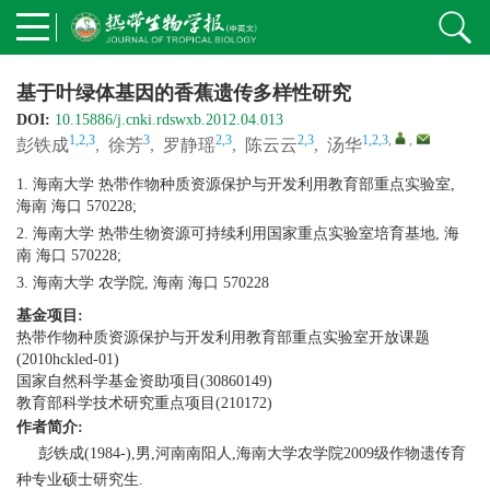
基于叶绿体基因的香蕉遗传多样性研究
DOI:
10.15886/j.cnki.rdswxb.2012.04.013
1,2,3
3
2,3
2,3
1,2,3
,
,
彭铁成
,
徐芳
,
罗静瑶
,
陈云云
,
汤华
1. 海南大学 热带作物种质资源保护与开发利用教育部重点实验室,
海南 海口 570228;
2. 海南大学 热带生物资源可持续利用国家重点实验室培育基地, 海
南 海口 570228;
3. 海南大学 农学院, 海南 海口 570228
基金项目:
热带作物种质资源保护与开发利用教育部重点实验室开放课题
(2010hckled-01)
国家自然科学基金资助项目(30860149)
教育部科学技术研究重点项目(210172)
作者简介:
彭铁成(1984-),男,河南南阳人,海南大学农学院2009级作物遗传育
种专业硕士研究生.