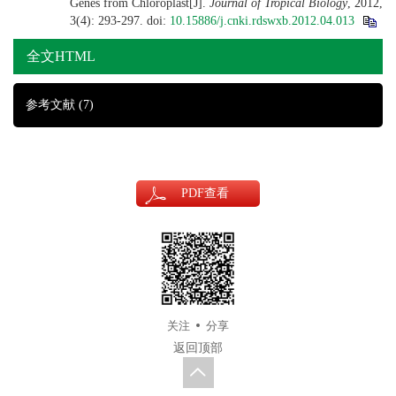
Genes from Chloroplast[J].
Journal of Tropical Biology
, 2012,
3(4): 293-297.
doi:
10.15886/j.cnki.rdswxb.2012.04.013
全文HTML
参考文献
(7)
PDF
查看
关注
分享
返回顶部