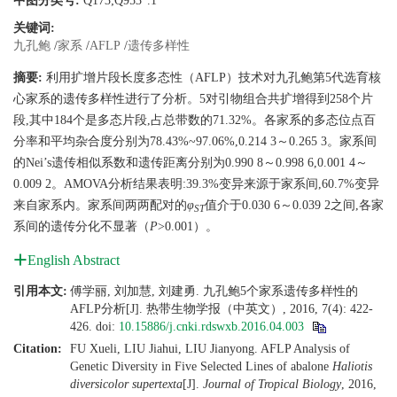
中图分类号:
Q173;Q953
.1
关键词:
九孔鲍
/
家系
/
AFLP
/
遗传多样性
摘要:
利用扩增片段长度多态性（AFLP）技术对九孔鲍第5代选育核
心家系的遗传多样性进行了分析。5对引物组合共扩增得到258个片
段,其中184个是多态片段,占总带数的71.32%。各家系的多态位点百
分率和平均杂合度分别为78.43%~97.06%,0.214 3～0.265 3。家系间
的Nei’s遗传相似系数和遗传距离分别为0.990 8～0.998 6,0.001 4～
0.009 2。AMOVA分析结果表明:39.3%变异来源于家系间,60.7%变异
来自家系内。家系间两两配对的
φ
值介于0.030 6～0.039 2之间,各家
ST
系间的遗传分化不显著（
P
>0.001）。
English Abstract
引用本文:
傅学丽, 刘加慧, 刘建勇. 九孔鲍5个家系遗传多样性的
AFLP分析[J]. 热带生物学报（中英文）, 2016, 7(4): 422-
426.
doi:
10.15886/j.cnki.rdswxb.2016.04.003
Citation:
FU Xueli, LIU Jiahui, LIU Jianyong. AFLP Analysis of
Genetic Diversity in Five Selected Lines of abalone
Haliotis
diversicolor supertexta
[J].
Journal of Tropical Biology
, 2016,