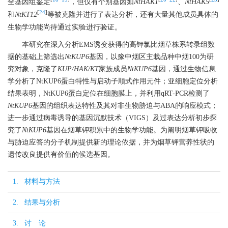
全基因组鉴定
，但仅有个别基因如
NtHAK1
、
NtHAK5
[
24
]
和
NtKT12
等被克隆并进行了表达分析，还有大量其他成员具体的
生物学功能尚待通过实验进行验证。
本研究在深入分析EMS诱变获得的高钾氯比烟草株系转录组数
据的基础上筛选出
NtKUP6
基因，以豫中烟区主栽品种中烟100为研
究对象，克隆了
KUP/HAK/KT
家族成员
NtKUP6
基因，通过生物信息
学分析了NtKUP6蛋白特性与启动子顺式作用元件；亚细胞定位分析
结果表明，NtKUP6蛋白定位在细胞膜上，并利用qRT-PCR检测了
NtKUP6
基因的组织表达特性及其对非生物胁迫与ABA的响应模式；
进一步通过病毒诱导的基因沉默技术（VIGS）及过表达分析初步探
究了
NtKUP6
基因在烟草钾积累中的生物学功能。为阐明烟草钾吸收
与胁迫应答的分子机制提供新的理论依据，并为烟草钾营养性状的
遗传改良提供有价值的候选基因。
1. 材料与方法
2. 结果与分析
3. 讨 论