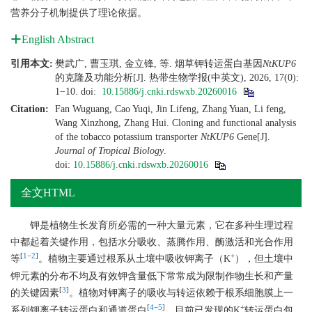
营养分子机制提供了理论依据。
English Abstract
引用本文:
樊武广, 曹玉琪, 金立锋, 等. 烟草钾转运蛋白基因
NtKUP6
的克隆及功能分析[J]. 热带生物学报(中英文), 2026, 17(0):
1−10.
doi:
10.15886/j.cnki.rdswxb.20260016
Citation:
Fan Wuguang, Cao Yuqi, Jin Lifeng, Zhang Yuan, Li feng,
Wang Xinzhong, Zhang Hui. Cloning and functional analysis
of the tobacco potassium transporter
NtKUP6
Gene[J].
Journal of Tropical Biology
.
doi:
10.15886/j.cnki.rdswxb.20260016
全文HTML
钾是植物生长发育所必需的一种大量元素，它在多种生理过程
中都起着关键作用，包括水分吸收、蒸腾作用、酶激活和光合作用
[
1
−
2
]
+
等
。植物主要通过根系从土壤中吸收钾离子（K
），但土壤中
钾元素的分布不均及有效钾含量低下常常成为限制作物生长和产量
[
3
]
的关键因素
。植物对钾离子的吸收与转运依赖于根系细胞膜上一
[
4
−
5
]
+
系列钾离子转运蛋白和通道蛋白
。目前已发现的K
转运蛋白包