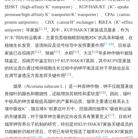
+
+
括HKT（high-affinity K
transporter）、KUP/HAK/KT（K
- uptake
+
+
permease/high-affinity K
transporter/K
transporter）、CPAs（cation-
+
+
protein antiporters）、CHX（cation/H
exchanger）和KEA（K
-efflux
[
2
,
6
]
antiporter）等家族
。其中，KUP/HAK/KT家族成员最多，作为
+
+
+
H
/K
同向转运载体，主要负责植物根部细胞对K
的高亲和吸收，在
[
7
−
10
]
植物生长发育、逆境响应及信号转导中发挥重要作用
。目前该
[
11
]
[
12
]
[
13
]
[
14
]
家族已在拟南芥
、辣椒
、水稻
、大豆
等多种作物中被陆
续鉴定。拟南芥中鉴定到13个
KUP/HAK/KT
基因，其中
KUP6
亚家族
的转运蛋白通过维持细胞生长过程中的钾平衡及应对干旱胁迫反应
[
15
]
在调节渗透压方面发挥关键作用
。
烟草（
Nicotiana tabacum
L.）是一种喜钾作物，钾不仅能显著改
[
16
]
善烟叶的颜色和燃烧性，还能增加其韧性和柔软度
。因此，烟叶
中较高的钾含量能提高烟叶的产量和品质。烟草主要通过根系从土
+
+
+
壤中吸收K
，随后将K
积累在叶片中。挖掘调控烟草K
吸收和运输
[
17
]
的关键基因，对于烟草钾含量的定向改良具有重要意义
。目前对
烟草钾营养分子机制的研究，特别是对
KUP/HAK/KT
家族关键成员的
功能解析仍相对滞后。尽管已有研究报道了烟草
KUP/HAK/KT
家族的
[
18
−
19
]
[
20
−
22
]
[
23
]