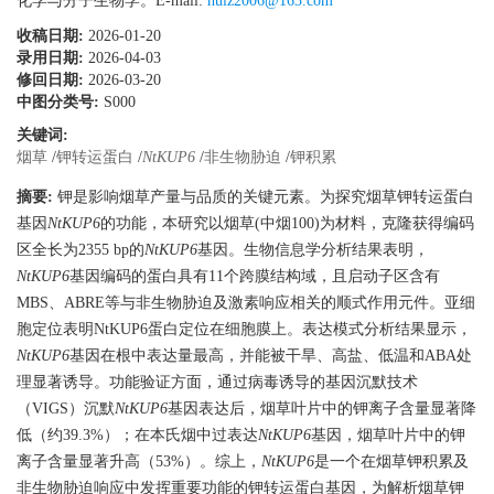
化学与分子生物学。E-mail:
huiz2006@163.com
收稿日期:
2026-01-20
录用日期:
2026-04-03
修回日期:
2026-03-20
中图分类号:
S000
关键词:
烟草
/
钾转运蛋白
/
NtKUP6
/
非生物胁迫
/
钾积累
摘要:
钾是影响烟草产量与品质的关键元素。为探究烟草钾转运蛋白
基因
NtKUP6
的功能，本研究以烟草(中烟100)为材料，克隆获得编码
区全长为
2355
bp的
NtKUP6
基因。生物信息学分析结果表明，
NtKUP6
基因编码的蛋白具有11个跨膜结构域，且启动子区含有
MBS、ABRE等与非生物胁迫及激素响应相关的顺式作用元件。亚细
胞定位表明NtKUP6蛋白定位在细胞膜上。表达模式分析结果显示，
NtKUP6
基因在根中表达量最高，并能被干旱、高盐、低温和ABA处
理显著诱导。功能验证方面，通过病毒诱导的基因沉默技术
（VIGS）沉默
NtKUP6
基因表达后，烟草叶片中的钾离子含量显著降
低（约39.3%）；在本氏烟中过表达
NtKUP6
基因，烟草叶片中的钾
离子含量显著升高（53%）。综上，
NtKUP6
是一个在烟草钾积累及
非生物胁迫响应中发挥重要功能的钾转运蛋白基因，为解析烟草钾