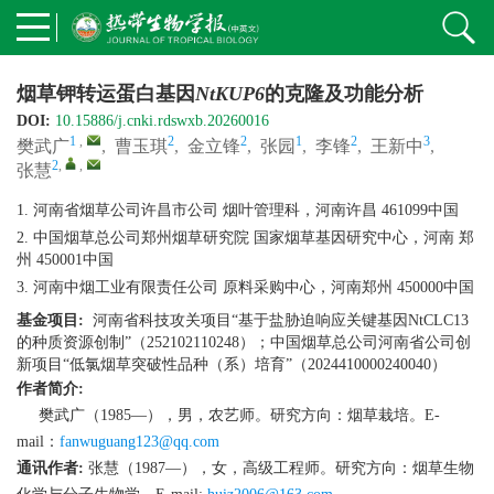
烟草钾转运蛋白基因
NtKUP6
的克隆及功能分析
DOI:
10.15886/j.cnki.rdswxb.20260016
1
,
2
2
1
2
3
樊武广
,
曹玉琪
,
金立锋
,
张园
,
李锋
,
王新中
,
2
,
,
张慧
1. 河南省烟草公司许昌市公司 烟叶管理科，河南许昌 461099中国
2. 中国烟草总公司郑州烟草研究院 国家烟草基因研究中心，河南 郑
州 450001中国
3. 河南中烟工业有限责任公司 原料采购中心，河南郑州 450000中国
基金项目:
河南省科技攻关项目“基于盐胁迫响应关键基因NtCLC13
的种质资源创制”（252102110248）；中国烟草总公司河南省公司创
新项目“低氯烟草突破性品种（系）培育”（2024410000240040）
作者简介:
樊武广（1985—），男，农艺师。研究方向：烟草栽培。E-
mail：
fanwuguang123@qq.com
通讯作者:
张慧（1987—），女，高级工程师。研究方向：烟草生物