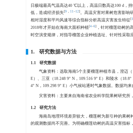
日极端最高气温高达40 ℃以上，高温日数高达100 
[
9
，
11
−
12
]
低，造成经济损失
。高温灾害对果树危害影响
[
相对湿度和平均风速等综合指标分析高温灾害发生特征
[
4
−
6
]
2018年才开始在海南大面积种植
，针对榴莲幼树的
时空演变规律，对指导榴莲企业种植选址、针对性采取
1. 研究数据与方法
1.1 研究数据
气象资料：选取海南5个主要榴莲种植市县，澄迈（19.733 3° 
E）、三亚（18.248 9° N，109.516 9° E）和陵水（18
4° N，109.298 9° E）小气候站逐时气象数据。数
灾害资料：主要来自海南省农业科学院果树研究所，
1.2 研究方法
海南岛地理环境差异较大，榴莲树为新引种的果树种
的观测数据尚不完善。为明确榴莲幼树的高温灾害指标