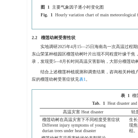
图 1
主要气象因子逐小时变化图
Fig. 1
Hourly variation chart of main meteorological 
2.2 榴莲幼树受害性状
实地调研2025年4月15—25日海南岛一次高温过
东山荣某种植园区榴莲幼树叶片出现不同程度叶缘干焦，
录，发现受5—8月长时间高温灾害影响，大部分榴莲幼
结合上述榴莲种植观测和调查结果，咨询相关种植
应的榴莲幼树受害症状见
表1
。
表 1
榴
Tab. 1
Heat disaster an
高温灾害 Heat disaster
轻度灾
榴莲幼树在高温灾害下不同程度受害症状
生长
Different injury symptoms of young
现焦
durian trees under heat disaster
枯。