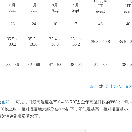
Longest
long
6月
7月
8月
9月
HT
HT
Jun.
Jul.
Aug
Sept.
event
even
26
24
10
7
43
40
35.5～
35.5～
35.4～
35.1～
35.3～40.8
35.5～3
39.2
38.8
36.9
36.2
38～56
42～60
47～58
48～57
37～69
38～5
下载:
导出CSV
| 显
（
图2
），可见，日最高温度在35.0～38.5 ℃占全年高温日数的89%；14
39 ℃以上时，相对湿度绝大部分在40%以下，即气温越高，相对湿度越小
0，相关性达到极显著水平。