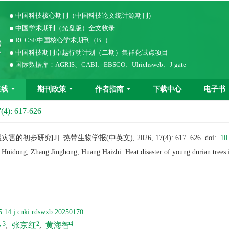
中国科技核心期刊（中国科技论文统计源期刊）
中国学术期刊（光盘版）全文收录
RCCSE中国核心学术期刊（B+）
中国科技期刊卓越行动计划（二期）集群化试点项目
国际数据库：AGRIS、CABI、EBSCO、Ulrichsweb、J-gate
在线
期刊政策
作者指南
下载中心
电子书
(4): 617-626
初步研究[J]. 热带生物学报(中英文), 2026, 17(4): 617−626.
doi:
10
Huidong, Zhang Jinghong, Huang Haizhi. Heat disaster of young durian trees 
5.14.j.cnki.rdswxb.20250170
, 3
2
4
,
张京红
,
黄海智