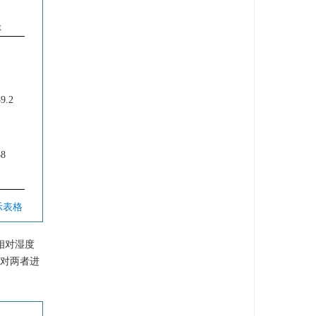
t
9.2
8
示表格
时相对湿度
。对两者进