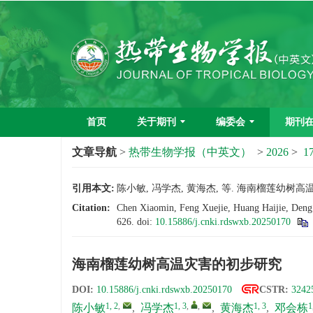
首页
关于期刊
编委会
期刊
文章导航
>
热带生物学报（中英文）
>
2026
>
17
引用本文:
陈小敏, 冯学杰, 黄海杰, 等. 海南榴莲幼树高温灾害的
Citation:
Chen Xiaomin, Feng Xuejie, Huang Haijie, Deng 
626.
doi:
10.15886/j.cnki.rdswxb.20250170
海南榴莲幼树高温灾害的初步研究
DOI:
10.15886/j.cnki.rdswxb.20250170
CSTR:
3242
1, 2
,
1, 3
,
,
1, 3
1
陈小敏
,
冯学杰
,
黄海杰
,
邓会栋