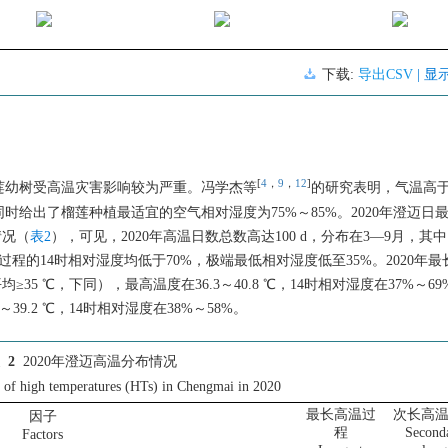
下载:
导出CSV
| 显
[
4
，
9
，
12
]
榴莲幼树受高温灾害影响较为严重。冯学杰等
的研究表明，气温高于3
给出了榴莲种植最适宜的空气相对湿度为75%～85%。2020年澄迈日
情况（
表2
），可见，2020年高温日数总数高达100 d，分布在3—9月，其中
过程的14时相对湿度均低于70%，极端最低相对湿度低至35%。2020年
≥35 ℃，下同），最高温度在36.3～40.8 ℃，14时相对湿度在37%～6
～39.2 ℃，14时相对湿度在38%～58%。
 2
2020年澄迈高温分布情况
n of high temperatures (HTs) in Chengmai in 2020
最长高温过
次长高
因子
程
Second
Factors