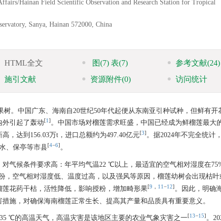
Affairs/Hainan Field Scientific Observation and Research Station for Tropical
servatory, Sanya, Hainan 572000, China
HTML全文
图
(7)
表
(7)
参考文献
(24)
施引文献
资源附件
(0)
访问统计
带果树。中国广东、海南自20世纪50年代起便从东南亚引种试种，但鲜有开
[
1
]
内外引起了轰动
。中国市场对榴莲需求旺盛，中国已经成为鲜榴莲最大
[
3
]
达到156.03万t，进口总额约为497.40亿元
。据2024年不完全统计
[
4
−
6
]
水、保亭等市县
。
气候条件要求高：年平均气温22 ℃以上，最适宜的空气相对湿度在75%
份，空气相对湿度低、温度过高，以及强风等原因，榴莲幼树会出现枯叶
[
9
，
11
−
12
]
榴莲花药干枯，活性降低，影响授粉，增加畸形果
。因此，明确
害措施，对确保海南榴莲正常生长、提高其产量和品质具有重要意义。
[
13
−
15
]
35 ℃的高温天气，高温灾害是该地区主要的农业气象灾害之一
。2