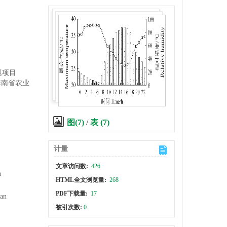
题项目
；海南省农业
图(7)
/
表 (7)
计量
文章访问数:
426
n
HTML全文浏览量:
268
PDF下载量:
17
nan
被引次数:
0