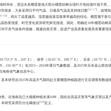
d，持续时间长，澄迈永发榴莲基地大部分榴莲幼树出现叶片焦枯落叶或干死
[
16
−
17
]
研究很多，大多采用日平均气温、日最高气温及其持续日数
，或增加
18
−
19
]
，得出了温度越高、湿度越低落花落果率越高的结论。榴莲属于新
高温热害强度、时空变化差异研究鲜见报道。因此，明确近10年榴莲幼树
应对不良气候条件措施，规避自然灾害，促进产业高质量发展具有重要现
N，110° E）、保亭（18.65° N，109.7° E）、乐东（18.75° N，10
.8° N，110.367° E）在2015—2024年逐日气象数据，及2025年乐东县山荣农场
据均来自海南省气象信息中心。
及本研究在2025年高温天气期间赴主要榴莲种植园进行灾后调查和数据
类。在海南岛已大规模种植未满10年，因此在高温灾害等气象灾害以及
[
20
]
，本研究采用百分位阈值法
定义。