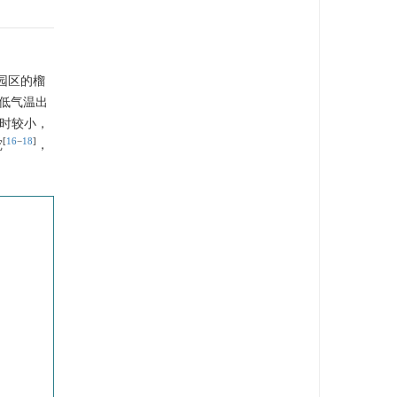
植园区的榴
低气温出
8时较小，
[
16
−
18
]
究
，