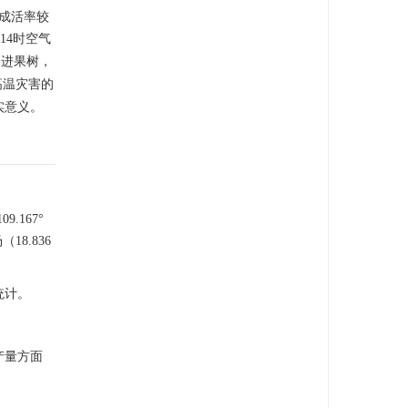
，成活率较
14时空气
引进果树，
高温灾害的
实意义。
9.167°
（18.836
统计。
产量方面