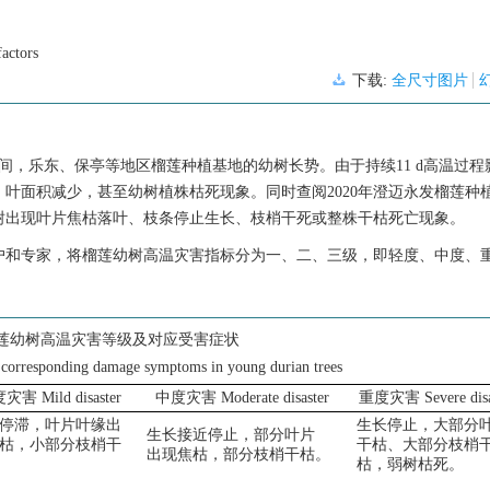
factors
下载:
全尺寸图片
程期间，乐东、保亭等地区榴莲种植基地的幼树长势。由于持续11 d高温过
叶面积减少，甚至幼树植株枯死现象。同时查阅2020年澄迈永发榴莲种
树出现叶片焦枯落叶、枝条停止生长、枝梢干死或整株干枯死亡现象。
户和专家，将榴莲幼树高温灾害指标分为一、二、三级，即轻度、中度、
莲幼树高温灾害等级及对应受害症状
d corresponding damage symptoms in young durian trees
害 Mild disaster
中度灾害 Moderate disaster
重度灾害 Severe disa
停滞，叶片叶缘出
生长停止，大部分
生长接近停止，部分叶片
枯，小部分枝梢干
干枯、大部分枝梢
出现焦枯，部分枝梢干枯。
枯，弱树枯死。