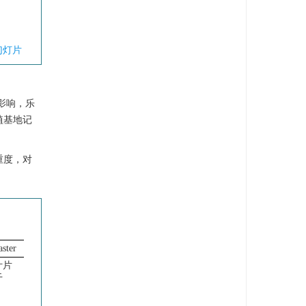
幻灯片
程影响，乐
植基地记
重度，对
ster
叶片
干