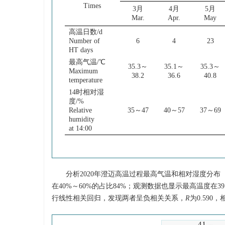
Times
3月
4月
5月
Mar.
Apr.
May
高温日数/d
Number of
6
4
23
HT days
最高气温/℃
35.3～
35.1～
35.3～
Maximum
38.2
36.6
40.8
temperature
14时相对湿
度/%
Relative
35～47
40～57
37～69
humidity
at 14:00
分析2020年澄迈高温过程最高气温和相对湿度分布
在40%～60%的占比84%；观测数据也显示最高温度在
行线性相关回归，发现两者呈负相关关系，
R
为0.59