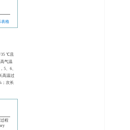
示表格
5 ℃且
最高气温
，5、6、
最长高温过
9%；次长
温过程
ary