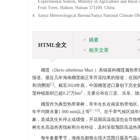
Experimental Station, Ministry of Agriculture and Rural 
Fruit Trees, Haikou, Hainan 571100, China
4.
Sanya Meteorological Bureau/Sanya National Climate Ob
摘要
HTML全文
相关文章
榴莲（
Durio zibethinus
Murr.）系锦葵科榴莲属热
报道。最近几年海南榴莲能正常开花结果的报道，在国
[
2
]
和消费国
。截至2024年底，中国榴莲进口量创下历史新高，
2
莲种植面积已超0.27万hm
，主要分布在三亚、乐东、陵
榴莲作为典型热带果树，常年生长在南亚热带地区。对
[
7
−
10
]
年平均降水量1 000 mm以上等
。在干旱气候区或年
象，造成其生长停止或缓慢，开花期高温低湿也会导致
树生长高温热害指标和分布特征，及时采取预防高温热
每年春夏季节，海南岛都将出现大范围日最高气温≥