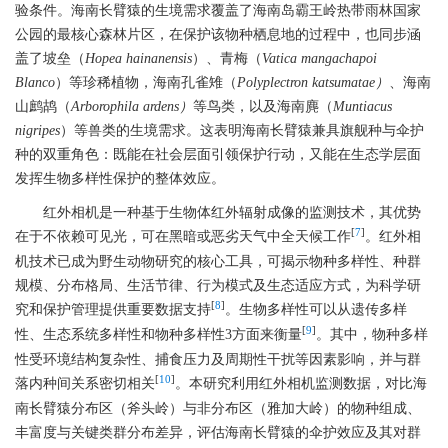
验条件。海南长臂猿的生境需求覆盖了海南岛霸王岭热带雨林国家
公园的最核心森林片区，在保护该物种栖息地的过程中，也同步涵
盖了坡垒（
Hopea hainanensis
）、青梅（
Vatica mangachapoi
Blanco
）等珍稀植物，海南孔雀雉（
Polyplectron katsumatae）
、海南
山鹧鸪（
Arborophila ardens）
等鸟类，以及海南麂（
Muntiacus
nigripes
）等兽类的生境需求。这表明海南长臂猿兼具旗舰种与伞护
种的双重角色：既能在社会层面引领保护行动，又能在生态学层面
发挥生物多样性保护的整体效应。
红外相机是一种基于生物体红外辐射成像的监测技术，其优势
[
7
]
在于不依赖可见光，可在黑暗或恶劣天气中全天候工作
。红外相
机技术已成为野生动物研究的核心工具，可揭示物种多样性、种群
规模、分布格局、生活节律、行为模式及生态适应方式，为科学研
[
8
]
究和保护管理提供重要数据支持
。生物多样性可以从遗传多样
[
9
]
性、生态系统多样性和物种多样性3方面来衡量
。其中，物种多样
性受环境结构复杂性、捕食压力及周期性干扰等因素影响，并与群
[
10
]
落内种间关系密切相关
。本研究利用红外相机监测数据，对比海
南长臂猿分布区（斧头岭）与非分布区（雅加大岭）的物种组成、
丰富度与关键类群分布差异，评估海南长臂猿的伞护效应及其对群