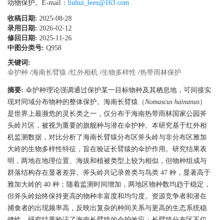
动物保护。E-mail：
liuhui_leen@163.com
收稿日期:
2025-08-28
录用日期:
2026-02-12
修回日期:
2025-11-26
中图分类号:
Q958
关键词:
伞护种
/
海南长臂猿
/
红外相机
/
生物多样性
/
热带雨林保护
摘要:
伞护种理论强调通过保护某一目标物种及其栖息地，可间接实
现对同域分布物种的整体保护。海南长臂猿（
Nomascus hainanus
）
是世界上最濒危的灵长类之一，仅分布于海南热带雨林国家公园斧
头岭片区，被视为重要的旗舰种与潜在伞护种。本研究基于红外相
机监测数据，对比分析了海南长臂猿分布区斧头岭与非分布区雅加
大岭的生物多样性特征，旨在验证长臂猿的伞护作用。研究结果表
明，两地在地理位置、海拔和植被类型上较为相似，但物种组成与
群落结构存在显著差异。斧头岭共记录兽类与鸟类 47 种，显著高于
雅加大岭的 40 种；随着监测时间增加，两地区物种数均趋于稳定，
但斧头岭始终保持更高的物种丰富度和均匀度。资源竞争者和潜在
捕食者的出现频率高，反映出复杂的种间关系与更高的生态系统稳
健性。研究结果验证了海南长臂猿的伞护效应：长臂猿分布区不仅