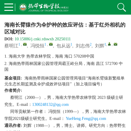
海南长臂猿作为伞护种的效应评估：基于红外相机的
区域对比
DOI:
10.15886/j.cnki.rdswxb.20250111
1
,
1
,
1
2
1
,
,
蔡明江
,
冯悦恒
,
包从远
,
刘志伟
,
刘辉
1. 海南大学 热带农林学院，海南 海口 570208中国
2. 海南热带雨林国家公园管理局霸王岭分局，海南 昌江 572700 中
国
基金项目:
海南热带雨林国家公园管理局项目“海南长臂猿新繁殖单
元生态长期监测及伞护成效评估项目”（加上项目编号）
作者简介:
蔡明江（2000—），男，海南大学热带农林学院 2023 级硕士研
究生。E-mail：
1300248132@qq.com
同等贡献第一作者： 冯悦恒（1999—），男，海南大学热带农林
学院2021级硕士研究生。E-mail：
YueHeng.Feng@qq.com
通讯作者:
刘辉（1988—），男，博士。讲师。研究方向：热带野生