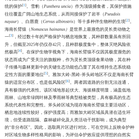
[
1
]
统的保护
。雪豹（
Panthera uncia
）作为顶级捕食者，其保护措施
往往覆盖广阔山地生态系统，从而间接保护了岩羊（
Pseudois
[
2
]
nayaur
）、白唇鹿（
Cervus albirostris
）等十多种伴生物种的生境
。
海南长臂猿（
Nomascus hainanus）
是世界上最濒危的灵长类动物之
[
3
]
一
，经过数十年的严格保护与栖息地恢复，其种群数量虽有所回
升，但截至2025年仍仅存42只，且种群极度集中，整体灭绝风险依
[
4
]
然极高
。在保护生物学视角下，海南长臂猿不仅因其极度濒危的
状态而成为广受关注的旗舰种，作为灵长类顶级食果动物，其在种
子传播与森林更新中的关键生态功能也凸显了其在维持生态系统稳
[
5
]
定性方面的重要地位
。雅加大岭-黑岭-斧头岭地区不仅是海南长臂
[
6
]
猿的适宜分布区，也是低风险区
。两者因道路的分割无法连通，
具有极强的代表性。该区域地形起伏大、海拔梯度明显，涵盖低地
雨林、山地常绿阔叶林及季雨林等典型植被类型，具有极高的生态
系统代表性和完整性。斧头岭区域为现存海南长臂猿主要活动区，
栖息地连续性较好，保护强度高；而雅加大岭区域虽具潜在适生环
境，但受道路阻隔、森林破碎化及人类活动干扰影响，成为典型
的“非分布区”。因此，选取两片区进行对比，可在空间上反映伞护种
对区域生物多样性格局的影响，为评估伞护效应提供理想的自然实