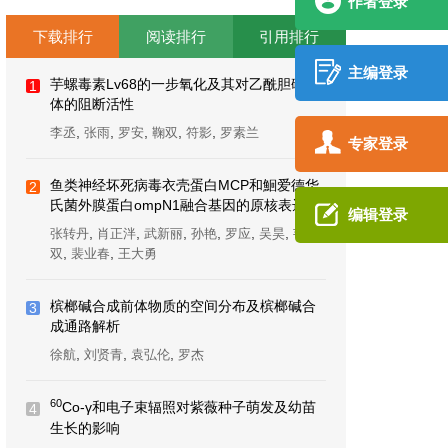
作者登录
下载排行
阅读排行
引用排行
主编登录
芋螺毒素Lv68的一步氧化及其对乙酰胆碱受
1
体的阻断活性
,
,
,
,
,
李丞
张雨
罗安
鞠双
符影
罗素兰
专家登录
鱼类神经坏死病毒衣壳蛋白MCP和鮰爱德华
2
氏菌外膜蛋白ompN1融合基因的原核表达
编辑登录
,
,
,
,
,
,
张转丹
肖正泮
武新丽
孙艳
罗应
吴昊
韦双
,
,
双
裴业春
王大勇
槟榔碱合成前体物质的空间分布及槟榔碱合
3
成通路解析
,
,
,
徐航
刘贤青
袁弘伦
罗杰
60
Co-γ和电子束辐照对紫薇种子萌发及幼苗
4
生长的影响