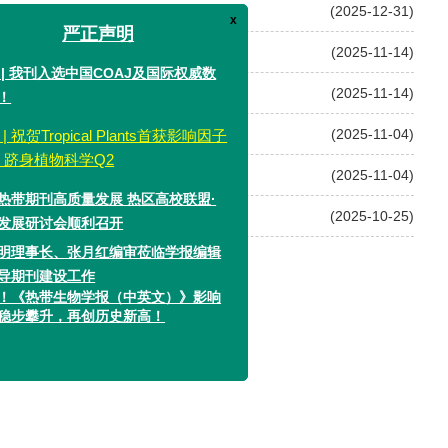
(2025-12-31)
(2025-11-14)
x
严正声明
升，再创历史新高！
(2025-11-14)
我刊入选中国COAJ及国际权威数
会第一次工作会议在三亚顺利举行
(2025-11-04)
贺Tropical Plants首获影响因子
核心期刊”（2025年版）
(2025-11-04)
身植物科学Q2
(2025-10-25)
期刊高质量发展 热区高校联盟·
研讨会顺利召开
事长、张月红编审莅临学报编辑
2
3
4
下一页
刊建设工作
热带生物学报（中英文）》影响
攀升，再创历史新高！