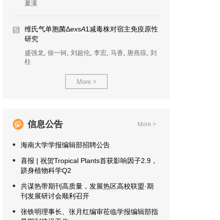
夏溪
维氏气单胞菌Δ
exsA
1减毒株对宿主免疫原性
5
研究
,
,
,
,
,
,
盛强龙
徐一轲
刘超伦
李宏
马香
唐燕琼
刘
柱
More >
信息公告
More >
海南大学学报编辑部招聘公告
喜报 | 祝贺Tropical Plants首获影响因子2.9，
跻身植物科学Q2
共谋热带期刊高质量，发展热区高校联盟·期
刊发展研讨会顺利召开
张铁明理事长、张月红编审莅临学报编辑部指