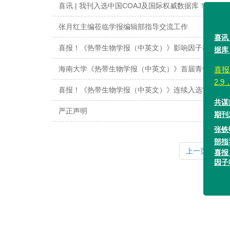
喜讯 | 我刊入选中国COAJ及国际权威数据库！
张月红主编莅临学报编辑部指导交流工作
喜报！《热带生物学报（中英文）》影响因子稳步攀
喜讯 | 
据库！
海南大学《热带生物学报（中英文）》首届青年编委
喜报 | 祝
喜报！《热带生物学报（中英文）》连续入选“中国科技
2.9，跻
严正声明
共谋热带
期刊发展
张铁明理
上一页
1
部指导期
喜报！《
因子稳步