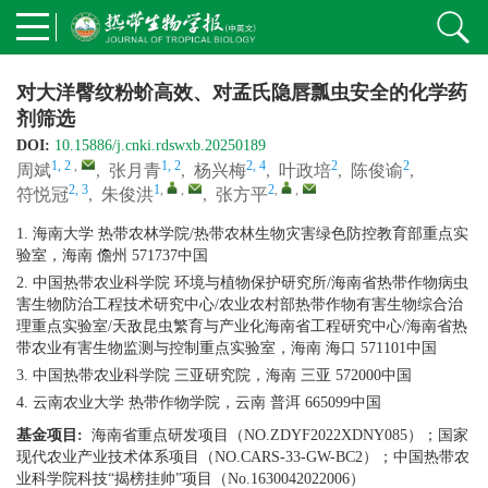
对大洋臀纹粉蚧高效、对孟氏隐唇瓢虫安全的化学药
剂筛选
DOI:
10.15886/j.cnki.rdswxb.20250189
1, 2
,
1, 2
2, 4
2
2
周斌
,
张月青
,
杨兴梅
,
叶政培
,
陈俊谕
,
2, 3
1
,
,
2
,
,
符悦冠
,
朱俊洪
,
张方平
1. 海南大学 热带农林学院/热带农林生物灾害绿色防控教育部重点实
验室，海南 儋州 571737中国
2. 中国热带农业科学院 环境与植物保护研究所/海南省热带作物病虫
害生物防治工程技术研究中心/农业农村部热带作物有害生物综合治
理重点实验室/天敌昆虫繁育与产业化海南省工程研究中心/海南省热
带农业有害生物监测与控制重点实验室，海南 海口 571101中国
3. 中国热带农业科学院 三亚研究院，海南 三亚 572000中国
4. 云南农业大学 热带作物学院，云南 普洱 665099中国
基金项目:
海南省重点研发项目（NO.ZDYF2022XDNY085）；国家
现代农业产业技术体系项目（NO.CARS-33-GW-BC2）；中国热带农
业科学院科技“揭榜挂帅”项目（No.1630042022006）