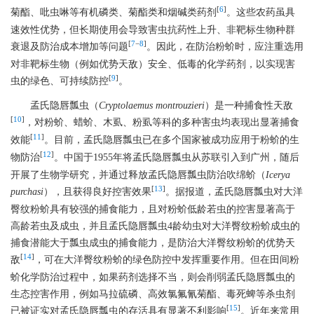
[
6
]
菊酯、吡虫啉等有机磷类、菊酯类和烟碱类药剂
。这些农药虽具
速效性优势，但长期使用会导致害虫抗药性上升、非靶标生物种群
[
7
−
8
]
衰退及防治成本增加等问题
。因此，在防治粉蚧时，应注重选用
对非靶标生物（例如优势天敌）安全、低毒的化学药剂，以实现害
[
9
]
虫的绿色、可持续防控
。
孟氏隐唇瓢虫（
Cryptolaemus montrouzieri
）是一种捕食性天敌
[
10
]
，对粉蚧、蜡蚧、木虱、粉虱等科的多种害虫均表现出显著捕食
[
11
]
效能
。目前，孟氏隐唇瓢虫已在多个国家被成功应用于粉蚧的生
[
12
]
物防治
。中国于1955年将孟氏隐唇瓢虫从苏联引入到广州，随后
开展了生物学研究，并通过释放孟氏隐唇瓢虫防治吹绵蚧（
Icerya
[
13
]
purchasi
），且获得良好控害效果
。据报道，孟氏隐唇瓢虫对大洋
臀纹粉蚧具有较强的捕食能力，且对粉蚧低龄若虫的控害显著高于
高龄若虫及成虫，并且孟氏隐唇瓢虫4龄幼虫对大洋臀纹粉蚧成虫的
捕食潜能大于瓢虫成虫的捕食能力，是防治大洋臀纹粉蚧的优势天
[
14
]
敌
，可在大洋臀纹粉蚧的绿色防控中发挥重要作用。但在田间粉
蚧化学防治过程中，如果药剂选择不当，则会削弱孟氏隐唇瓢虫的
生态控害作用，例如马拉硫磷、高效氯氟氰菊酯、毒死蜱等杀虫剂
[
15
]
已被证实对孟氏隐唇瓢虫的存活具有显著不利影响
。近年来常用