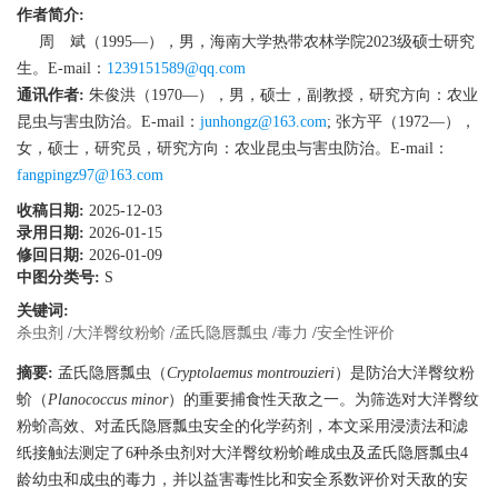
作者简介:
周 斌（1995—），男，海南大学热带农林学院2023级硕士研究
生。E-mail：
1239151589@qq.com
通讯作者:
朱俊洪（1970—），男，硕士，副教授，研究方向：农业
昆虫与害虫防治。E-mail：
junhongz@163.com
;
张方平（1972—），
女，硕士，研究员，研究方向：农业昆虫与害虫防治。E-mail：
fangpingz97@163.com
收稿日期:
2025-12-03
录用日期:
2026-01-15
修回日期:
2026-01-09
中图分类号:
S
关键词:
杀虫剂
/
大洋臀纹粉蚧
/
孟氏隐唇瓢虫
/
毒力
/
安全性评价
摘要:
孟氏隐唇瓢虫（
Cryptolaemus montrouzieri
）是防治大洋臀纹粉
蚧（
Planococcus minor
）的重要捕食性天敌之一。为筛选对大洋臀纹
粉蚧高效、对孟氏隐唇瓢虫安全的化学药剂，本文采用浸渍法和滤
纸接触法测定了6种杀虫剂对大洋臀纹粉蚧雌成虫及孟氏隐唇瓢虫4
龄幼虫和成虫的毒力，并以益害毒性比和安全系数评价对天敌的安