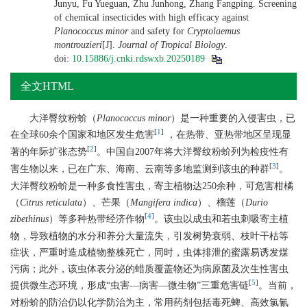
Junyu, Fu Yueguan, Zhu Junhong, Zhang Fangping. Screening
of chemical insecticides with high efficacy against
Planococcus minor
and safety for
Cryptolaemus
montrouzieri
[J].
Journal of Tropical Biology
.
doi:
10.15886/j.cnki.rdswxb.20250189
全文HTML
大洋臀纹粉蚧（
Planococcus minor
）是一种重要的入侵害虫，已
[
1
]
在全球60余个国家和地区发生危害
，在热带、亚热带地区呈现显
[
2
]
著的年际扩张态势
。中国自2007年将大洋臀纹粉蚧列为检疫性有
[
3
]
害生物以来，已在广东、海南、云南等多地监测到该虫的种群
。
大洋臀纹粉蚧是一种多食性害虫，寄主植物达250余种，可危害柑橘
（
Citrus reticulata
）、芒果（
Mangifera indica
）、榴莲（
Durio
[
4
]
zibethinus
）等多种热带经济作物
。该虫以成虫和若虫刺吸寄主植
物，导致植物的水分和养分大量流失，引发树势衰弱、枝叶干枯等
症状，严重时造成植物整株死亡，同时，虫体排泄的蜜露易诱发煤
污病；此外，该虫体表分泌的蜡质覆盖物还为病原菌及次生性害虫
[
5
]
提供微生态环境，形成“虫害—病害—微生物”三重危害链
。当前，
对粉蚧的防治仍以化学防治为主，常用药剂包括毒死蜱、高效氯氰