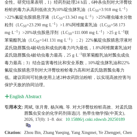
全性。研究结果表明，1）经药剂处理24 h后，6种杀虫剂对大洋臀纹
−1
粉蚧的毒力从高到低依次为10%啶虫脒乳油（LC
=3.918 mg·L
）
50
−1
>22%氟啶虫胺腈悬浮液（LC
=13.343 mg·L
）>25%噻虫嗪水分散
50
−1
粒剂（LC
=23.290 mg·L
）>1.8%阿维菌素乳油（LC
=58.173
50
50
−1
−1
−1
mg·L
）>20%呋虫胺悬浮剂（LC
=111.008 mg·L
）>25 g·L
联
50
−1
苯菊酯乳油（LC
=141.131 mg·L
）；2）22%氟啶虫胺腈悬浮液对
50
孟氏隐唇瓢虫4龄幼虫和成虫的毒力均为最低，1.8%阿维菌素乳油对
−1
孟氏隐唇瓢虫4龄幼虫毒力最高，25 g·L
联苯菊酯乳油对瓢虫成虫
毒力最高；3）结合益害毒性比和安全系数，10%啶虫脒乳油和22%
氟啶虫胺腈悬浮剂对大洋臀纹粉蚧毒力高和对孟氏隐唇瓢虫毒力
低。建议田间可轮换使用上述2种农药防治粉蚧，以实现高效控害与
保护天敌的协同治理。
English Abstract
引用本文:
周斌, 张月青, 杨兴梅, 等. 对大洋臀纹粉蚧高效、对孟氏隐
唇瓢虫安全的化学药剂筛选[J]. 热带生物学报(中英文),
2026, 17(0): 1−8.
doi:
10.15886/j.cnki.rdswxb.20250189
Citation:
Zhou Bin, Zhang Yueqing, Yang Xingmei, Ye Zhengpei, Chen