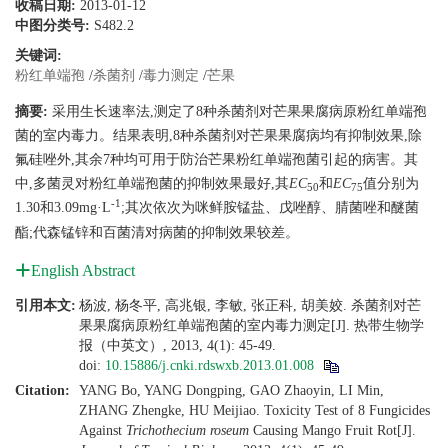
收稿日期:
2013-01-12
中图分类号:
S482.2
关键词:
粉红单端孢
/
杀菌剂
/
毒力测定
/
芒果
摘要:
采用生长速率法,测定了8种杀菌剂对芒果果腐病原粉红单端孢
菌的室内毒力。结果表明,8种杀菌剂对芒果果腐病均有抑制效果,除
氟硅唑外,其余7种均可用于防治芒果粉红单端孢菌引起的病害。其
中,多菌灵对粉红单端孢菌的抑制效果最好,其
EC
和
EC
值分别为
50
75
-1
1.30和3.09mg·L
;其次依次为咪鲜胺锰盐、戊唑醇、腈菌唑和醚菌
酯;代森锰锌和百菌清对病菌的抑制效果较差。
English Abstract
引用本文:
杨波, 杨冬平, 高兆银, 李敏, 张正科, 胡美姣. 杀菌剂对芒
果果腐病原粉红单端孢菌的室内毒力测定[J]. 热带生物学
报（中英文）, 2013, 4(1): 45-49.
doi:
10.15886/j.cnki.rdswxb.2013.01.008
Citation:
YANG Bo, YANG Dongping, GAO Zhaoyin, LI Min,
ZHANG Zhengke, HU Meijiao. Toxicity Test of 8 Fungicides
Against
Trichothecium roseum
Causing Mango Fruit Rot[J].