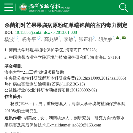
杀菌剂对芒果果腐病原粉红单端孢菌的室内毒力测定
DOI:
10.15886/j.cnki.rdswxb.2013.01.008
1,2
1,2
2
2
2
2
,
,
杨波
,
杨冬平
,
高兆银
,
李敏
,
张正科
,
胡美姣
1. 海南大学环境与植物保护学院, 海南海口 570228;
2. 中国热带农业科学院环境与植物保护研究所, 海南海口 571101
基金项目:
海南大学“211工程”建设项目资助
中央级公益性科研院所基本科研业务费(2012hzs1J009,2012hzs1J036)
热作病虫害监测防治项目(芒果)(11RZBC-15)
公益性行业(农业)科研专项经费项目(201203092-02)
作者简介:
杨波(1986－)，男，重庆忠县人，海南大学环境与植物保护学院
2010级硕士研究生．
通讯作者:
胡美姣，女，湖南桃源人，副研究员．研究方向:热带水
果病害及采后保鲜技术.E-mail:humeijiao320@163.com