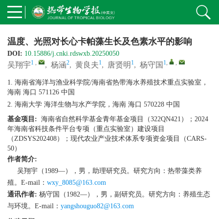
温度、光照对长心卡帕藻生长及色素水平的影响
DOI:
10.15886/j.cnki.rdswxb.20250050
1
,
2
1
1
1
,
,
吴翔宇
,
杨涵
,
黄良夫
,
唐贤明
,
杨守国
1. 海南省海洋与渔业科学院/海南省热带海水养殖技术重点实验室，
海南 海口 571126 中国
2. 海南大学 海洋生物与水产学院，海南 海口 570228 中国
基金项目:
海南省自然科学基金青年基金项目（322QN421）；2024
年海南省科技条件平台专项（重点实验室）建设项目
（ZDSYS202408）；现代农业产业技术体系专项资金项目（CARS-
50）
作者简介:
吴翔宇（1989—），男，助理研究员。研究方向：热带藻类养
殖。E-mail：
wxy_8085@163.com
通讯作者:
杨守国（1982—），男，副研究员。研究方向：养殖生态
与环境。E-mail：
yangshouguo82@163.com