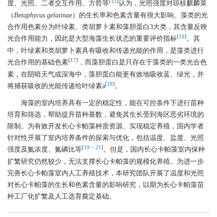
[
15
]
度、光照、二者交互作用。方哲等
认为，光照强度对琼枝麒麟菜
（
Betaphycus gelatinae
）的生长率和色素含量有很大影响。藻类的光
合作用色素分为叶绿素、类胡萝卜素和藻胆蛋白3大类，其含量反映
[
16
]
光合作用能力，因此是大型海藻生长状态的重要评价指标
。其
中，叶绿素和类胡萝卜素具有吸收和传递光能的作用，是藻类进行
[
17
]
光合作用的基础色素
，而藻胆蛋白是只存在于藻类的一类光合色
素，在阴暗天气或深海中，藻胆蛋白能更有效地吸收蓝、绿光，并
[
18
]
将捕获吸收的光能传递给叶绿素a
。
海藻的室内培养具有一定的稳定性，能在可控条件下进行苗种
培育和筛选，帮助提升苗种基数，避免其生长受到海区恶劣环境的
限制。为有效开发长心卡帕藻种质资源、实现稳定养殖，国内学者
针对性开展了室内培养条件的探索与优化，包括温度、盐度、光照
[
19
−
21
]
强度及氮浓度、氮磷比等
。但是，国内长心卡帕藻室内保种
扩繁研究仍然较少，无法支撑长心卡帕藻的规模化养殖。为进一步
完善长心卡帕藻室内人工养殖技术，本研究团队开展了温度和光照
对长心卡帕藻的生长和色素含量的影响研究，以期为长心卡帕藻苗
种工厂化扩繁及人工选育奠定基础。