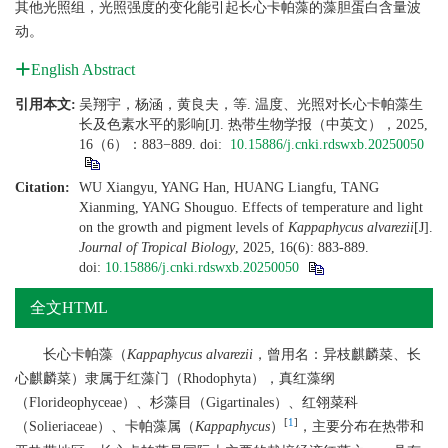
其他光照组，光照强度的变化能引起长心卡帕藻的藻胆蛋白含量波
动。
English Abstract
引用本文:
吴翔宇，杨涵，黄良夫，等. 温度、光照对长心卡帕藻生
长及色素水平的影响[J]. 热带生物学报（中英文），2025,
16（6）：883−889.
doi:
10.15886/j.cnki.rdswxb.20250050
Citation:
WU Xiangyu, YANG Han, HUANG Liangfu, TANG
Xianming, YANG Shouguo. Effects of temperature and light
on the growth and pigment levels of
Kappaphycus alvarezii
[J].
Journal of Tropical Biology
, 2025, 16(6): 883-889.
doi:
10.15886/j.cnki.rdswxb.20250050
全文HTML
长心卡帕藻（
Kappaphycus alvarezii
，曾用名：异枝麒麟菜、长
心麒麟菜）隶属于红藻门（Rhodophyta），真红藻纲
（Florideophyceae）、杉藻目（Gigartinales）、红翎菜科
[
1
]
（Solieriaceae）、卡帕藻属（
Kappaphycus
）
，主要分布在热带和