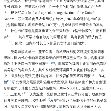
亚热带地区。长心卡帕藻是国际上主要的栽培经济红藻之一，具有
生长速率快、产量高的特点，在一个月的时间内质量增加近15倍
[
2
]
。根据FAO（food and agriculture organization of the United
Nations，联合国粮食及农业组织）统计，2020年全球长心卡帕藻
（包括麒麟菜）养殖产量达1 000万t，是全球养殖产量最大的藻类
[
3
]
。长心卡帕藻也是提取重要的食品添加剂—
κ
型卡拉胶的主要原料
[
4
−
5
]
藻
，其在医学上也有较好的应用前景，具有较高的经济价值
[
6
−
7
]
。因此，国内外对长心卡帕藻的需求量日益增大。
受养殖模式单一、蓝子鱼害、海域限制和海区环境变化等因素
限制，国内长心卡帕藻等麒麟菜的养殖规模已大不如前，热带海藻
[
8
−
10
]
原料主要进口自东南亚国家
。麒麟菜的栽培主要采用自然海区
营养繁殖的养殖方式，其生长过程受环境因子变化的影响较大。其
[
11
]
中，温度和光照强度是影响海藻生长发育的重要环境因素
。陈心
[
12
]
怡
研究发现光照强度和温度对大型绿藻礁膜藻体生长和光合生理
影响较大，其生长适宜光照强度为3 500～5 000 lx、温度为15～25
[
13
]
℃。王雨凡等
认为温度、光照和盐度对真江蓠四分孢子放散和发
[
14
]
育具有显著影响。宋桂漾等
发现“黄官2号”海带孢子体的生长受光
照、温度及二者交互作用影响显著，影响程度由大到小依次为温