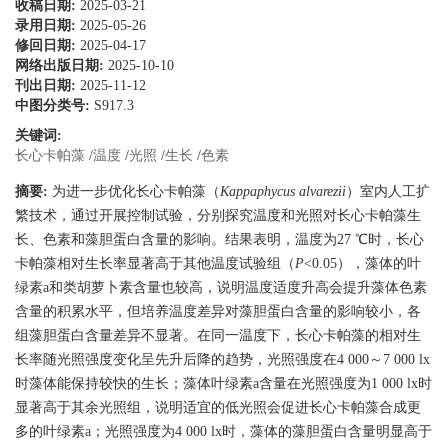
收稿日期:
2025-03-21
录用日期:
2025-05-26
修回日期:
2025-04-17
网络出版日期:
2025-10-10
刊出日期:
2025-11-12
中图分类号:
S917.3
关键词:
长心卡帕藻
/
温度
/
光照
/
生长
/
色素
摘要:
为进一步优化长心卡帕藻（
Kappaphycus alvarezii
）室内人工扩
繁技术，通过开展控制试验，分别探究温度和光照对长心卡帕藻生
长、色素和藻胆蛋白含量的影响。结果表明，温度为27 ℃时，长心
卡帕藻相对生长率显著高于其他温度试验组（
P
<0.05），藻体的叶
绿素a和类胡萝卜素含量也较高，说明温度适度升高会提升藻体色素
含量的积累水平，但培养温度差异对藻胆蛋白含量的影响较小，各
组藻胆蛋白含量差异不显著。在同一温度下，长心卡帕藻的相对生
长率随光照强度变化呈先升后降的趋势，光照强度在4 000～7 000 lx
时藻体能保持较快的生长；藻体叶绿素a含量在光照强度为1 000 lx时
显著高于其余光照组，说明适宜的低光照会促进长心卡帕藻合成更
多的叶绿素a；光照强度为4 000 lx时，藻体的藻胆蛋白含量明显高于