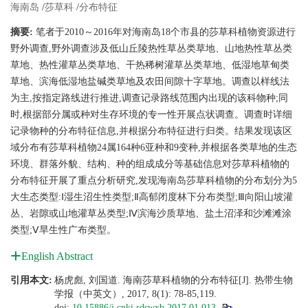
海南岛
/
莎草科
/
分布特征
摘要:
笔者于2010～2016年对海南岛18个市县的莎草科植物资源进行
野外调查,野外调查涉及低山丘陵热性草丛类草地、山地热性草丛类
草地、热性灌草丛类草地、干热稀树灌草丛类草地、低湿地草甸类
草地、滨海低湿地盐碱类草地及农田间隙十字草地。调查以样线法
为主,按指定路线进行推进,调查记录路线范围内出现的该科物种;同
时,根据部分属或种对生存环境的专一性开展点状调查。调查时详细
记录物种的分布特征信息,并根据分布特征进行归类。结果发现该区
域分布有莎草科植物24属164种6亚种和9变种,并根据各类草地的生态
环境、群落外貌、结构、种的组成成分等基础信息对莎草科植物的
分布特征开展了重点分析研究,发现海南岛莎草科植物的分布划分为5
大生态类型:Ⅰ湿生沼生性类型;Ⅱ高郁闭度林下分布类型;Ⅲ向阳山坡灌
丛、岩隙或山地灌草丛类型;Ⅳ滨海沙质草地、盐土沼泽和沙滩滩涂
类型;Ⅴ旱生性广布类型。
English Abstract
引用本文:
杨虎彪, 刘国道. 海南莎草科植物的分布特征[J]. 热带生物
学报（中英文）, 2017, 8(1): 78-85,119.
doi:
10.15886/j.cnki.rdswxb.2017.01.013