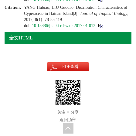
Citation:
YANG Hubiao, LIU Guodao. Distribution Characteristics of
Cyperaceae in Hainan Island[J].
Journal of Tropical Biology
,
2017, 8(1): 78-85,119.
doi:
10.15886/j.cnki.rdswxb.2017.01.013
全文HTML
PDF
查看
关注
分享
返回顶部