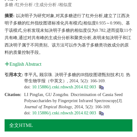
多糖
/
红外分析
/
主成分分析
/
相似度
摘要:
以决明子为研究对象,对其多糖进行了红外分析,建立了江西决
明子多糖的红外指纹图谱标准化共有模式(相似度0.935～0.998)。基
于该模式,分析发现未知决明子多糖的相似度仅为0.782,进而提取11个
共有峰,通过对共有峰的主成分分析和聚类分析,表明未知决明子和江
西决明子属于不同类别。该方法可以作为基于多糖类功效成分的原
料的质量控制手段。
English Abstract
引用本文:
李平凡, 顾宗珠. 决明子多糖的IR指纹图谱甄别技术[J]. 热
带生物学报（中英文）, 2014, 5(2): 166-169.
doi:
10.15886/j.cnki.rdswxb.2014.02.003
Citation:
LI Pingfan, GU Zongzhu. Discrimination of Cassia Seed
Polysaccharides by Fingerprint Infrared Spectroscopy[J].
Journal of Tropical Biology
, 2014, 5(2): 166-169.
doi:
10.15886/j.cnki.rdswxb.2014.02.003
全文HTML